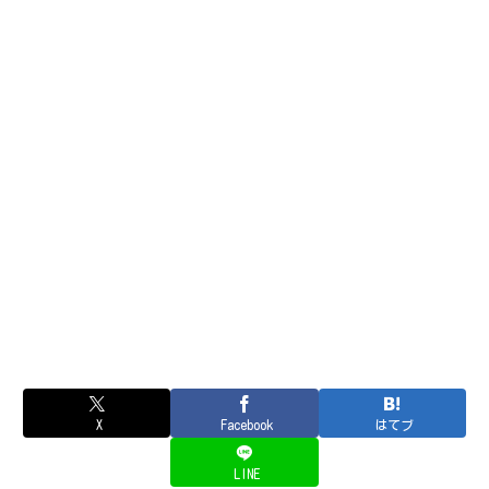
X
Facebook
はてブ
LINE