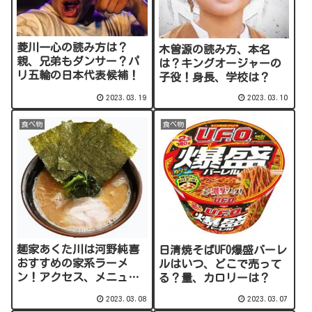
菱川一心の読み方は？
木曽源の読み方、本名
親、兄弟もダンサー？パ
は？キングオージャーの
リ五輪の日本代表候補！
子役！身長、学校は？
2023.03.19
2023.03.10
食べ物
食べ物
麺家あくた川は河野純喜
日清焼そばUFO爆盛バーレ
おすすめの家系ラーメ
ルはいつ、どこで売って
ン！アクセス、メニュ
る？量、カロリーは？
ー、通販は？
2023.03.08
2023.03.07