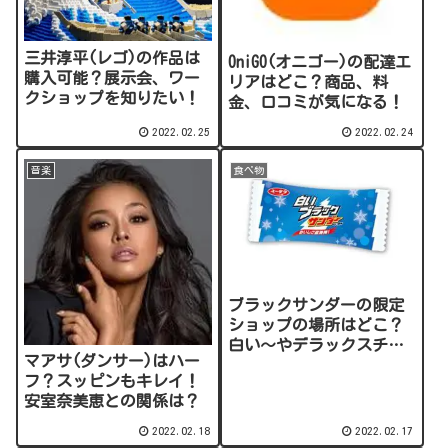
三井淳平(レゴ)の作品は
OniGO(オニゴー)の配達エ
購入可能？展示会、ワー
リアはどこ？商品、料
クショップを知りたい！
金、口コミが気になる！
2022.02.25
2022.02.24
音楽
食べ物
ブラックサンダーの限定
ショップの場所はどこ？
白い～やデラックスチョ
マアサ(ダンサー)はハー
コも買える！
フ？スッピンもキレイ！
安室奈美恵との関係は？
2022.02.18
2022.02.17