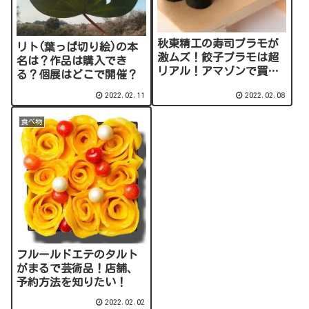
秋東精工の寿司プラモが
リト(葉っぱ切り絵)の本
激ムズ！餃子プラモは超
名は？作品は購入でき
リアル！アマゾンで買え
る？個展はどこで開催？
る？
2022.02.11
2022.02.08
食べ物
フルールドエテのタルト
がまるで芸術品！店舗、
予約方法を知りたい！
2022.02.02