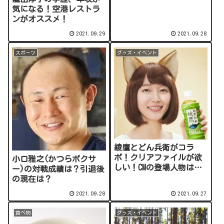
気になる！空港レストラ
ンがオススメ！
2021.09.29
2021.09.28
スポーツ
グッズ・イベント
綾鷹とどん兵衛がコラ
ボ！クリアファイルが欲
小口雅之(かつらボクサ
しい！CMの登場人物は
ー)の対戦成績は？引退後
誰？
の現在は？
2021.09.28
2021.09.27
食べ物
グッズ・イベント