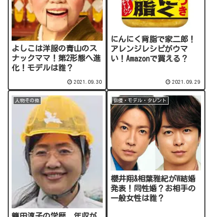
にんにく背脂で家二郎！
よしこは洋服の青山のス
アレンジレシピがウマ
ナックママ！第2形態へ進
い！Amazonで買える？
化！モデルは誰？
2021.09.30
2021.09.29
人物その他
俳優・モデル・タレント
櫻井翔&相葉雅紀がW結婚
発表！同性婚？お相手の
一般女性は誰？
籠田淳子の学歴、年収が