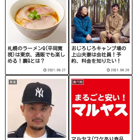
札幌のラーメンQ(平岡寛
おじろじろキャンプ場の
視)は東京、通販でも楽し
上山夫妻は会社員！予
める！裏Qとは？
約、料金を知りたい！
2021.09.27
2021.09.26
音楽
食べ物
マルヤス(ワケあり食品