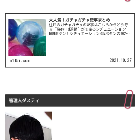
大人気！ガチャガチャ記事まとめ
注目のガチャガチャの記事はこちらからどうぞ
☆“Getwild退勤”ができるシチュエーション
BGMボタン！シチュエーションBGMボタンの第2
弾！LCC(格安航空)ピーチのガチャは行き先不明
の航空チケット！カワイイ動物がいっぱい♪彫
刻家・はしも…
2021.10.27
m115i.com
管理人ダスティ