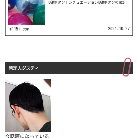
BGMボタン！シチュエーションBGMボタンの第2
弾！LCC(格安航空)ピーチのガチャは行き先不明
の航空チケット！カワイイ動物がいっぱい♪彫
刻家・はしも…
2021.10.27
m115i.com
管理人ダスティ
今話題になっている