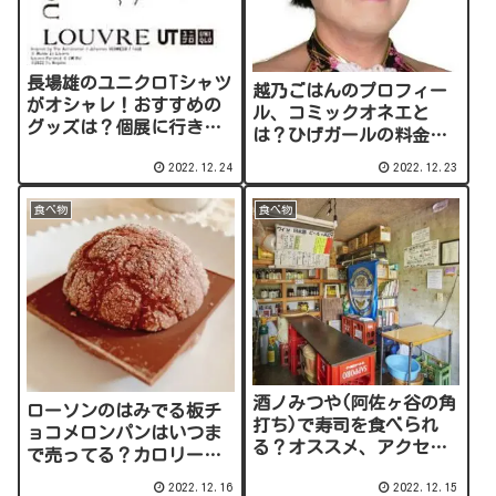
長場雄のユニクロTシャツ
越乃ごはんのプロフィー
がオシャレ！おすすめの
ル、コミックオネエと
グッズは？個展に行きた
は？ひげガールの料金
い！
は？
2022.12.24
2022.12.23
食べ物
食べ物
酒ノみつや(阿佐ヶ谷の角
ローソンのはみでる板チ
打ち)で寿司を食べられ
ョコメロンパンはいつま
る？オススメ、アクセス
で売ってる？カロリー、
は？
口コミは？
2022.12.16
2022.12.15