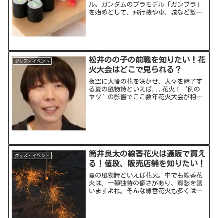
ル。ガンダムのプラモデル「ガンプラ」
を始めとして、飛行機や車、城など数限
りない種類があります。そんな中注目さ
れるのが寿司プラモや餃子プラモ！食品
をプラモデルにしてしまうという狂気の
沙汰(?)についてご紹介し...
松井のの子の前職を知りたい！花
グッズ・イベント
火大会はどこで見られる？
夜空に大輪の花を咲かせ、人々を魅了す
る夏の風物詩といえば...花火！“例の
ヤツ”の影響でここ数年花火大会が相次
いで中止となり残念ですが、少しずつ再
開の兆しも見え始めています。そんな花
火を作る職人の一人が花火師の松井(柗
井)のの子さん！気鋭の...
筒井良太の線香花火は通販で買え
グッズ・イベント
る！値段、販売店舗を知りたい！
夏の風物詩といえば花火。中でも線香花
火は、一種独特の儚さがあり、郷愁を誘
いますよね。そんな線香花火も多くは輸
入物ですが、国産にこだわる花火職人が
筒井良太さん。筒井さん入魂の線香花火
でひと夏の思い出を作ってみてはいかが