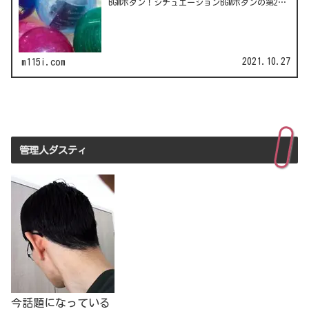
BGMボタン！シチュエーションBGMボタンの第2
弾！LCC(格安航空)ピーチのガチャは行き先不明
の航空チケット！カワイイ動物がいっぱい♪彫
刻家・はしも…
2021.10.27
m115i.com
管理人ダスティ
今話題になっている