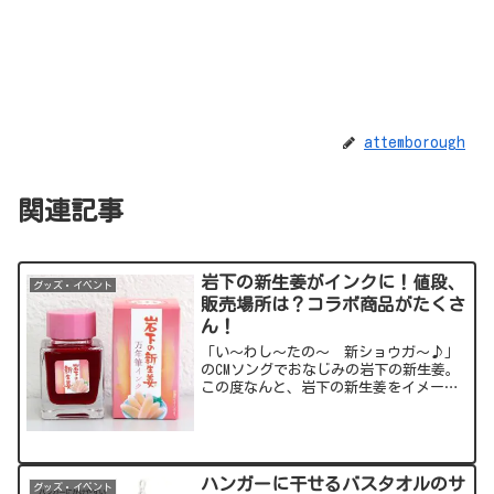
attemborough
関連記事
岩下の新生姜がインクに！値段、
グッズ・イベント
販売場所は？コラボ商品がたくさ
ん！
「い～わし～たの～ 新ショウガ～♪」
のCMソングでおなじみの岩下の新生姜。
この度なんと、岩下の新生姜をイメージ
した万年筆インクが誕生してしまいまし
た！やはり特徴的なピンク色をしている
のか、食べられるのか、など(笑)気にな
る点をご紹介していき...
ハンガーに干せるバスタオルのサ
グッズ・イベント