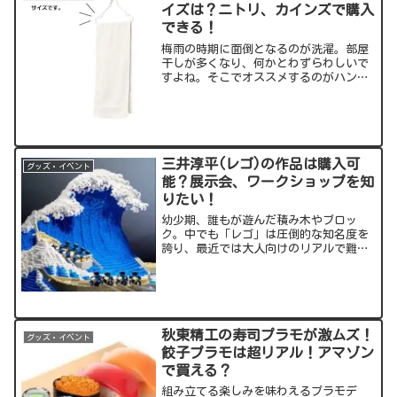
イズは？ニトリ、カインズで購入
できる！
梅雨の時期に面倒となるのが洗濯。部屋
干しが多くなり、何かとわずらわしいで
すよね。そこでオススメするのがハンガ
ーに干せるバスタオル！機能性はそのま
まに、コンパクトなサイズはバスタオル
の最適解かも！？今回の記事では、ちょ
うどいいサイズ感のバスタ...
三井淳平(レゴ)の作品は購入可
グッズ・イベント
能？展示会、ワークショップを知
りたい！
幼少期、誰もが遊んだ積み木やブロッ
ク。中でも「レゴ」は圧倒的な知名度を
誇り、最近では大人向けのリアルで難し
めのものも次々登場しています。そんな
レゴの“プロ”が三井淳平さん！日本唯
一のレゴ認定・プロビルダーの見事な作
品についてお届けします。出...
秋東精工の寿司プラモが激ムズ！
グッズ・イベント
餃子プラモは超リアル！アマゾン
で買える？
組み立てる楽しみを味わえるプラモデ