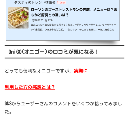
ダスティのトレンド情報便
1 User
ローソンのゴーストレストランの店舗、メニューは？ま
ちかど厨房との違いは？
🕒️2022年1月27日
出来立ての料理を自宅まで届けてくれるフードデリバリーサービス。ウーバーイー
ツや出前館、ウォルトなどなど、“例のヤツ”の広がりを機に、一気に身近なもの
になりましたよね。そんなデリバリーに積極的に進出しているのがコンビニ業界。
中でも業界3位のローソンは、店内で調理する「ゴーストレストラン」に参入するこ
とが決定！お店やメニューなど、詳しい情報をお届けします。出典元：https://ww
w.ryutsuu.biz/ スポンサーリンク (adsbygoogle = window.adsbygoogle || ).p
OniGO(オニゴー)の口コミが気になる！
ush({});ローソンのゴーストレストランの店舗、...
とっても便利なオニゴーですが、
実際に
利用した方の感想とは？
SNS
からユーザーさんのコメントをいくつか拾ってみまし
た。