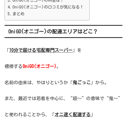
OniGO(オニゴー)の料金は？
OniGO(オニゴー)の口コミが気になる！
まとめ
OniGO(オニゴー)の配達エリアはどこ？
「
10分で届ける宅配専門スーパー
」を
標榜する
OniGO(オニゴー)
。
名前の由来は、やはりというか「
鬼ごっこ
」から。
また、最近では若者を中心に、“超～”の意味で“鬼～”
と使われることから、「
オニ
速く配達する
」