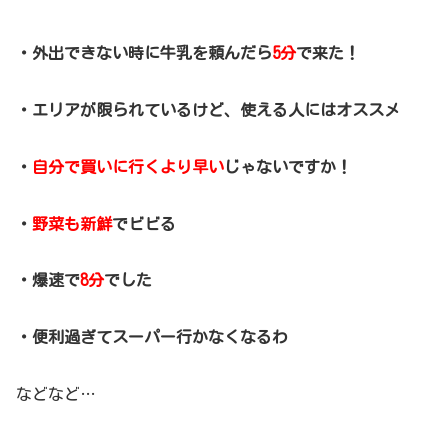
・外出できない時に牛乳を頼んだら
5分
で来た！
・エリアが限られているけど、使える人にはオススメ
・
自分で買いに行くより早い
じゃないですか！
・
野菜も新鮮
でビビる
・爆速で
8分
でした
・便利過ぎてスーパー行かなくなるわ
などなど…