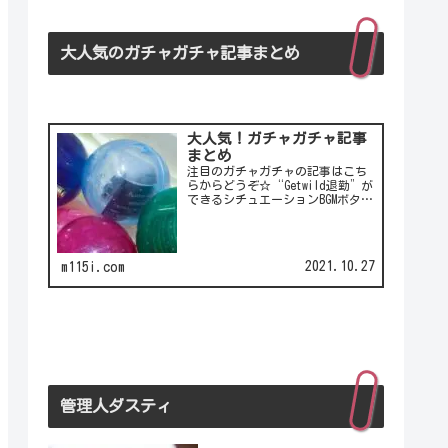
大人気のガチャガチャ記事まとめ
大人気！ガチャガチャ記事
まとめ
注目のガチャガチャの記事はこち
らからどうぞ☆“Getwild退勤”が
できるシチュエーションBGMボタ
ン！シチュエーションBGMボタンの
第2弾！LCC(格安航空)ピーチのガ
チャは行き先不明の航空チケッ
ト！カワイイ動物がいっぱい♪彫
2021.10.27
m115i.com
刻家・はしも…
管理人ダスティ