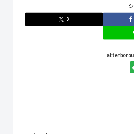
シ
X
attembo