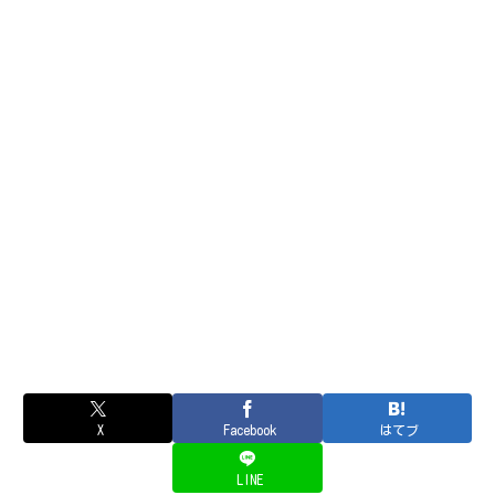
X
Facebook
はてブ
LINE