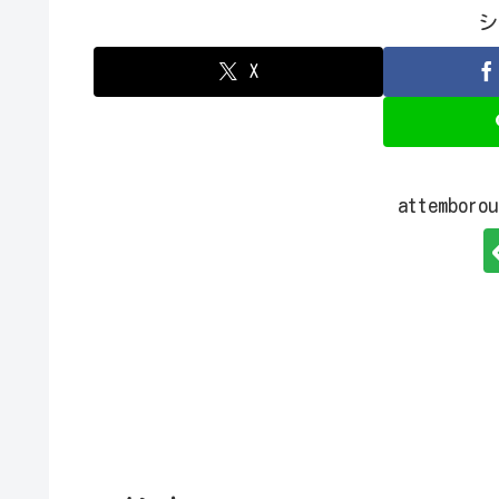
シ
X
attembo