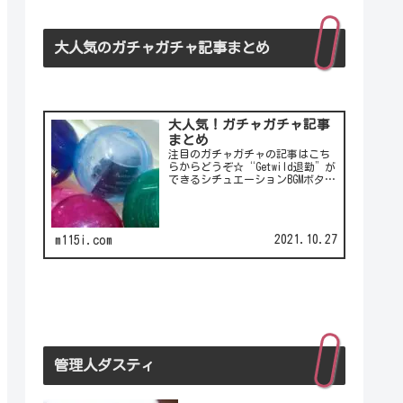
大人気のガチャガチャ記事まとめ
大人気！ガチャガチャ記事
まとめ
注目のガチャガチャの記事はこち
らからどうぞ☆“Getwild退勤”が
できるシチュエーションBGMボタ
ン！シチュエーションBGMボタンの
第2弾！LCC(格安航空)ピーチのガ
チャは行き先不明の航空チケッ
ト！カワイイ動物がいっぱい♪彫
2021.10.27
m115i.com
刻家・はしも…
管理人ダスティ