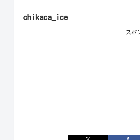
chikaca_ice
スポ