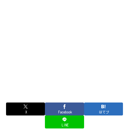
X
Facebook
はてブ
LINE