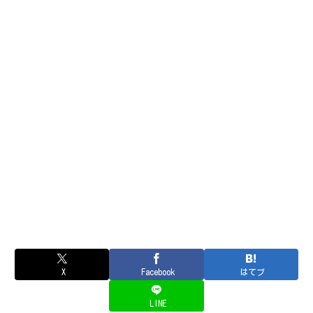
X
Facebook
はてブ
LINE