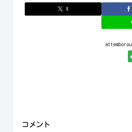
X
attembo
コメント