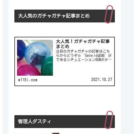
大人気のガチャガチャ記事まとめ
大人気！ガチャガチャ記事
まとめ
注目のガチャガチャの記事はこち
らからどうぞ☆“Getwild退勤”が
できるシチュエーションBGMボタ
ン！シチュエーションBGMボタンの
第2弾！LCC(格安航空)ピーチのガ
チャは行き先不明の航空チケッ
ト！カワイイ動物がいっぱい♪彫
2021.10.27
m115i.com
刻家・はしも…
管理人ダスティ