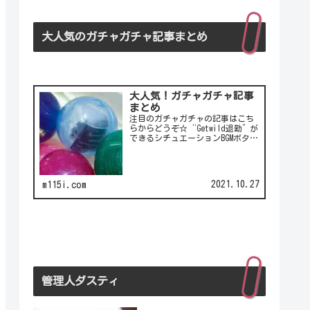
大人気のガチャガチャ記事まとめ
大人気！ガチャガチャ記事
まとめ
注目のガチャガチャの記事はこち
らからどうぞ☆“Getwild退勤”が
できるシチュエーションBGMボタ
ン！シチュエーションBGMボタンの
第2弾！LCC(格安航空)ピーチのガ
チャは行き先不明の航空チケッ
ト！カワイイ動物がいっぱい♪彫
2021.10.27
m115i.com
刻家・はしも…
管理人ダスティ