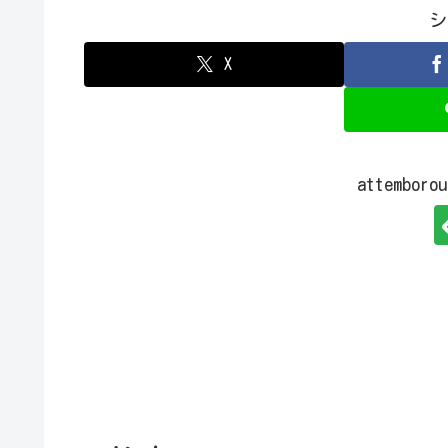
シ
X
attembo