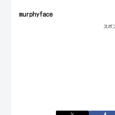
murphyface
スポ