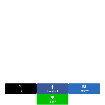
X
Facebook
はてブ
LINE