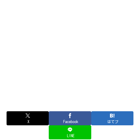
X
Facebook
はてブ
LINE