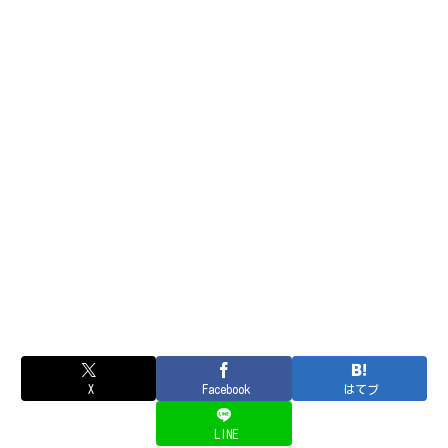
X
Facebook
はてブ
LINE