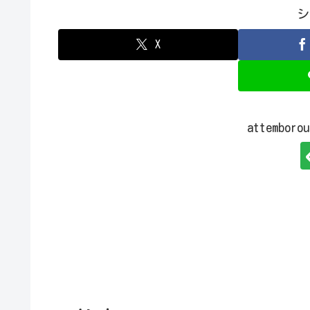
シ
X
attembo