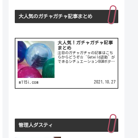
大人気のガチャガチャ記事まとめ
大人気！ガチャガチャ記事
まとめ
注目のガチャガチャの記事はこち
らからどうぞ☆“Getwild退勤”が
できるシチュエーションBGMボタ
ン！シチュエーションBGMボタンの
第2弾！LCC(格安航空)ピーチのガ
チャは行き先不明の航空チケッ
ト！カワイイ動物がいっぱい♪彫
2021.10.27
m115i.com
刻家・はしも…
管理人ダスティ