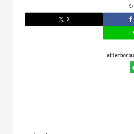
シ
X
attembo