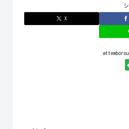
シ
X
attembo