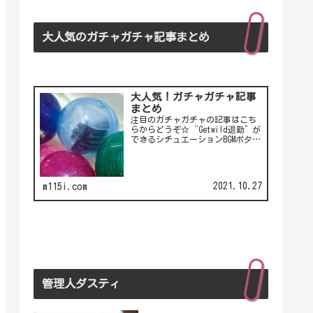
大人気のガチャガチャ記事まとめ
大人気！ガチャガチャ記事
まとめ
注目のガチャガチャの記事はこち
らからどうぞ☆“Getwild退勤”が
できるシチュエーションBGMボタ
ン！シチュエーションBGMボタンの
第2弾！LCC(格安航空)ピーチのガ
チャは行き先不明の航空チケッ
ト！カワイイ動物がいっぱい♪彫
2021.10.27
m115i.com
刻家・はしも…
管理人ダスティ