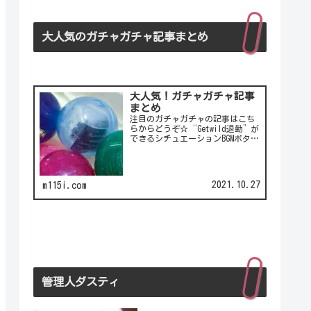
大人気のガチャガチャ記事まとめ
大人気！ガチャガチャ記事
まとめ
注目のガチャガチャの記事はこち
らからどうぞ☆“Getwild退勤”が
できるシチュエーションBGMボタ
ン！シチュエーションBGMボタンの
第2弾！LCC(格安航空)ピーチのガ
チャは行き先不明の航空チケッ
ト！カワイイ動物がいっぱい♪彫
2021.10.27
m115i.com
刻家・はしも…
管理人ダスティ