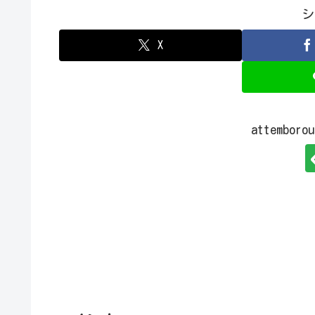
シ
X
attembo