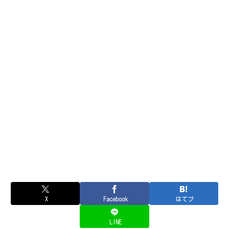
X
Facebook
はてブ
LINE