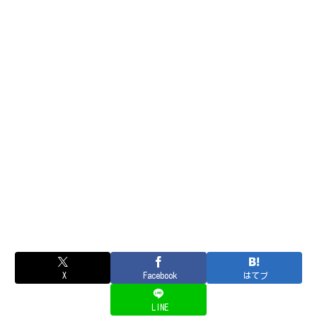
X
Facebook
はてブ
LINE