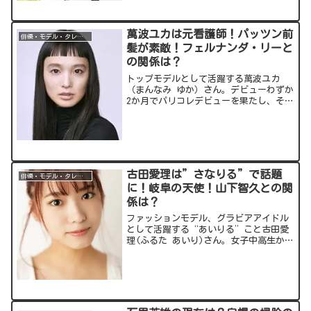
いてご紹介します。出典元：スポンサー
リンク (adsbyg...
萬波ユカは元看護師！パッツン前
俳優・モデル・タレント
髪が素敵！フェルナンダ・リーと
の関係は？
トップモデルとして活躍する萬波ユカ
（まんなみ ゆか）さん。デビューわずか
2か月でパリコレデビューを果たし、その
後も世界で活動しています。今回は萬波
ユカさんについて気になる情報を記事に
まとめてみました。出典元：スポンサー
リンク (adsbyg...
古田愛理は”さなりる”で話題
俳優・モデル・タレント
に！岐阜の天使！山下智久との関
係は？
ファッションモデル、グラビアアイドル
として活躍する“あいりる”こと古田愛
理(ふるた あいり)さん。女子中高生から
絶大な支持を集めています。そんな彼女
について気になる情報をお伝えします！
出典元：スポンサーリンク
(adsbygoogle = ...