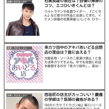
石黒英雄の現在は？自慢の掃除の
俳優・モデル・タレント
コツ、エコひいきくんとは？
ウルトラマンや仮面ライダー、『ごくせ
ん』など数々の作品に出演してきた、イ
ケメン俳優の石黒英雄(いしぐろ ひでお)
さん。一方で潔癖症でもあり、芸能界随
一の掃除術をお持ちでもいらっしゃいま
す。そんな石黒さんについて気になる情
報をまとめてみました...
串カツ田中のアキバあいどる店閉
俳優・モデル・タレント
店の理由は？誰に会える？
大阪名物・ソースの二度漬け禁止！と言
えば串カツですよね。中でも全国にお店
を展開するのが「串カツ田中」。実はオ
タクの聖地・秋葉原には“アイドルに会
える串カツ店”があります。今回の記事
では、串カツ＋アイドルという異色のお
店が残念ながら閉店してし...
西垣匠の坊主がカッコいい！慶應
俳優・モデル・タレント
の学部は？医師の資格がある？
TBSのドラマ『ドラゴン桜』第2シリーズ