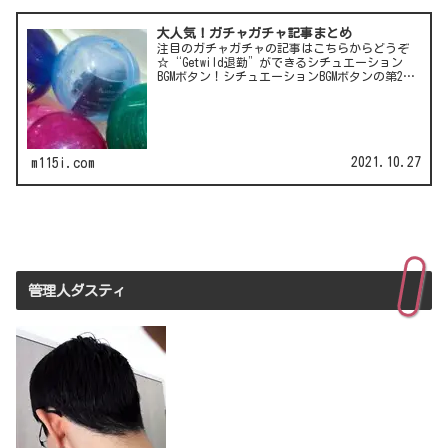
大人気！ガチャガチャ記事まとめ
注目のガチャガチャの記事はこちらからどうぞ
☆“Getwild退勤”ができるシチュエーション
BGMボタン！シチュエーションBGMボタンの第2
弾！LCC(格安航空)ピーチのガチャは行き先不明
の航空チケット！カワイイ動物がいっぱい♪彫
刻家・はしも…
2021.10.27
m115i.com
管理人ダスティ