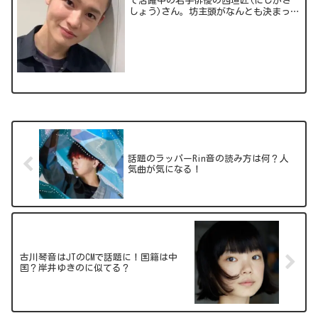
で活躍中の若手俳優の西垣匠(にしがき
しょう)さん。坊主頭がなんとも決まって
いますよね。今回の記事では、西垣さん
について気になる情報をお届けしていき
ます！出典元：スポンサーリンク
(adsbygoog...
話題のラッパーRin音の読み方は何？人
気曲が気になる！
古川琴音はJTのCMで話題に！国籍は中
国？岸井ゆきのに似てる？