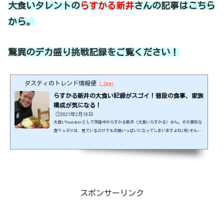
大食いタレントの
らすかる新井
さんの
記事はこちら
から。
驚異のデカ盛り挑戦記録をご覧ください！
ダスティのトレンド情報便
1 User
らすかる新井の大食い記録がスゴイ！普段の食事、家族
構成が気になる！
🕒️2021年2月18日
大食いYoutuberとして活躍中のらすかる新井（大食いらすかる）さん。その豪快な
食べっぷりは、見ているだけでもお腹いっぱいになってしまいますよね(笑)そんな
らすかる新井さんについての情報をまとめてみましたので、ぜひご覧ください！出
典元：https://kiii.co.jp/スポンサーリンク (adsbygoogle = window.adsbygoog
le || ).push({});らすかる新井さんの大食い記録がスゴイ！らすかる新井さんの
簡単なプロフィールは下記のとおりです。・173㎝、体重70kgちょっと・1991年生ま
れ・趣味はゲーム、撮影機材集め・好きな食べ物は...
スポンサーリンク