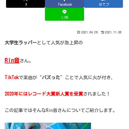
X
Facebook
はてブ
LINE
2021.04.26
2021.11.05
大学生ラッパー
として人気が急上昇の
Rin音
さん。
TikTok
で楽曲が“
バズった
”ことで人気に火が付き、
2020年にはレコード大賞新人賞を受賞
されました！
この記事ではそんなRin音さんについてご紹介します。