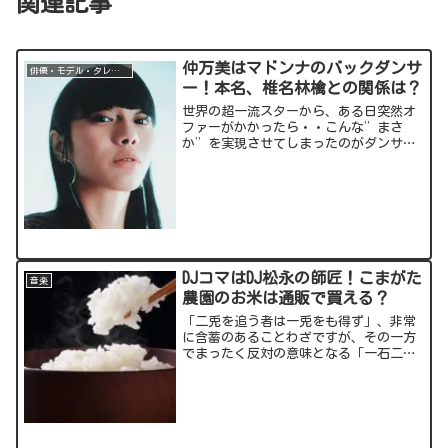
関連記事
仲万美はマドンナのバックダンサ
俳優・モデル・タレント
ー！本名、椎名林檎との関係は？
世界の超一流スターから、ある日突然オ
ファーがかかったら・・こんな”まさ
か”を実現させてしまったのがダンサ
ー、女優の仲万美(なか ばんび)さん。マ
ドンナのバックダンサーを務めたという
輝かしい経歴を持つ彼女についてご紹介
していきます。出典元：ス...
DJコマはDJ松永の師匠！こまがた
音楽
農園のお米は通販で買える？
「二兎を追う者は一兎をも得ず」、非常
に含蓄のあることわざですが、その一方
でまったく反対の意味となる「一石二
鳥」、「一挙両得」という言葉もありま
す。そんな2方面での活躍を見事に実現さ
せてしまったのが、DJ CO-MA(コマ)さ
ん！DJとコメ農...