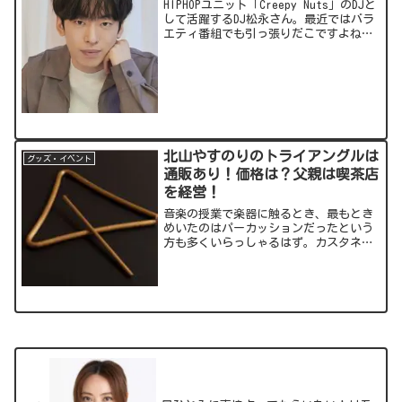
HIPHOPユニット「Creepy Nuts」のDJと
して活躍するDJ松永さん。最近ではバラ
エティ番組でも引っ張りだこですよね。
そんなDJ松永さんについて気になる情報
をまとめてみました。出典元：スポンサ
ーリンク (adsbygoogle =...
北山やすのりのトライアングルは
グッズ・イベント
通販あり！価格は？父親は喫茶店
を経営！
音楽の授業で楽器に触るとき、最もとき
めいたのはパーカッションだったという
方も多くいらっしゃるはず。カスタネッ
ト、シンバル、マラカス、ヴィブラスラ
ップ(笑点の“ビヨヨ～ン”)などなど。
そんな中、今回注目するのはトライアン
グル♪北山靖議(やすの...