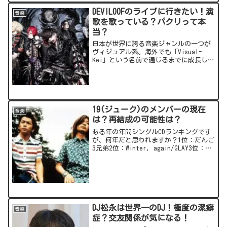
DEVILOOFのライブに行きたい！演
音楽
歌を歌っている？パクリって本
当？
日本が世界に誇る音楽ジャンルの一つが
ヴィジュアル系。海外でも「Visual-
Kei」という名前で通じるまでに成長しま
した。現在その最先端を行くバンドの一
つがDEVILOOF(デビルーフ)。ヴィジュア
ル系デスコアバンドという新たなジャン
ルで世...
19(ジューク)のメンバーの現在
音楽
は？再結成の可能性は？
ある年の年間シングルCDランキングです
が、何年だと思われますか？1位：だんご
3兄弟2位：Winter, again/GLAY3位：
「A」/浜崎あゆみ正解は1999年！今から
22年前です...そして、この年に大ブレ
イクしたデュオシンガーが19...
DJ松永は世界一のDJ！極度の潔癖
音楽
症？交友関係が気になる！