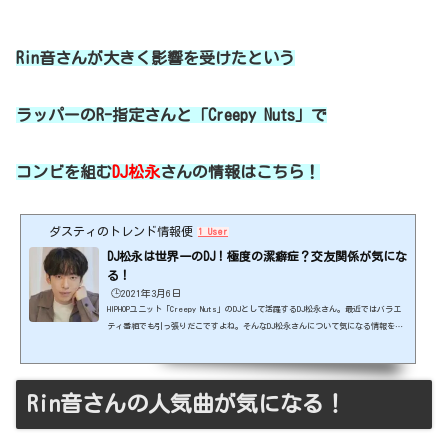
Rin音さんが大きく影響を受けたという
ラッパーのR-指定さんと「Creepy Nuts」で
コンビを組む
DJ松永
さんの情報はこちら！
ダスティのトレンド情報便
1 User
DJ松永は世界一のDJ！極度の潔癖症？交友関係が気にな
る！
🕒️2021年3月6日
HIPHOPユニット「Creepy Nuts」のDJとして活躍するDJ松永さん。最近ではバラエ
ティ番組でも引っ張りだこですよね。そんなDJ松永さんについて気になる情報をま
とめてみました。出典元：https://twitter.com/djmatsunaga スポンサーリンク
(adsbygoogle = window.adsbygoogle || ).push({});DJ松永さんは世界一のDJ！
DJ松永さんは正真正銘の世界一。2019年のDJの大会「DMC JAPAN DJ CHAMPIONSHIPS
2019 FINAL」のバトル部門で優勝、同じ年にロンドンで開かれた「DMC WORLD DJ CH
Rin音さんの人気曲が気になる！
AMPIONSHIPS 2019」に日本代表として出場、こ...