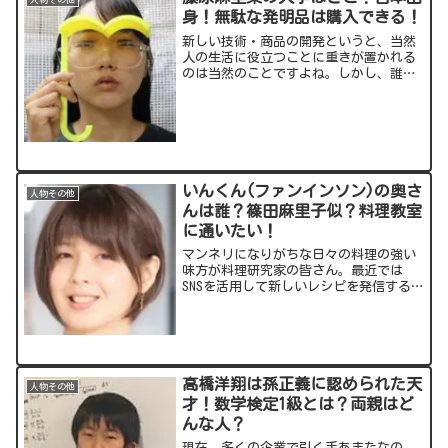
身！無駄な発明品は購入できる！
新しい技術・商品の開発というと、当然
人の生活に役立つことに重きが置かれる
のは当然のことですよね。しかし、誰の
役に立つのかわからない“無駄なモ
ノ”を作り続ける孤高の発明家がいま
す！それが藤原麻里菜(ふじわら まりな)
さん。数々の無駄な発明を世...
いんくん(ファンインソン)の奥さ
人物その他
んは誰？篠田麻里子似？料理教室
に通いたい！
マンネリになりがちな日々の料理の強い
味方が料理研究家の皆さん。最近では
SNSを活用して新しいレシピを発信する
方も増えています。そうした中で“かわ
いすぎる料理研究家”と呼ばれるのが韓
国出身のいんくん(ファンインソン)。今
回の記事では、「有吉反...
高橋洋翔は孫正義に認められた天
人物その他
才！数学検定1級とは？両親はど
んな人？
現在、多くの企業で引く手あまたなの