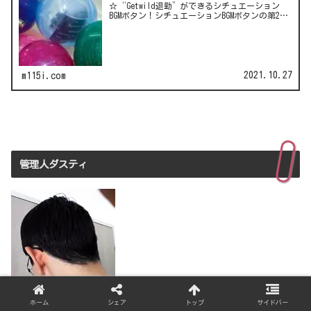
☆“Getwild退勤”ができるシチュエーション
BGMボタン！シチュエーションBGMボタンの第2
弾！LCC(格安航空)ピーチのガチャは行き先不明
の航空チケット！カワイイ動物がいっぱい♪彫
刻家・はしも…
2021.10.27
m115i.com
管理人ダスティ
ホーム
シェア
トップ
サイドバー