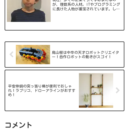
が、理数系の人材。ITやプログラミング
に長けた人物が重宝されています。しか
し、一方で理数系に進む学生さんの割合
が伸び悩んでいるのも事実。当ブログ管
理人・ダスティも数学アレルギーから文
系を志望しました(笑)そ...
鳥山樹は中卒の天才ロボットクリエイタ
ー！自作ロボットの動きがスゴイ！
平安伸銅の突っ張り棒が便利でおしゃ
れ！ラブリコ、ドローアラインがおすす
め！
コメント