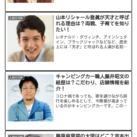
山本リシャール登眞が天才と呼ば
人物その他
れる理由は？両親、子育てを知り
たい！
レオナルド・ダヴィンチ、アインシュタ
イン、ブラックジャックなどなど、歴史
上には「天才」と呼ばれる人達が名前を
残しています。では、そうした天才はど
うやって育つのでしょうか？こちらも天
才と呼ぶにふさわしい頭脳を持つのが、
現役高校生の山本リシャー...
キャンピングカー職人藤井昭文の
人物その他
経歴は？こだわり、店舗情報を紹
介！
コロナ禍であっても、密を避けながら旅
行を楽しめるとして、今需要が高まって
いるのがキャンピングカーです。この分
野で高い注目を浴びているのがキャンピ
ングカー製作・販売会社社長の藤井昭文
（ふじい あきふみ）さん。今回は藤井さ
んの職人としてのこだわ...
藤原麻里菜の大学はどこ？吉本出
人物その他