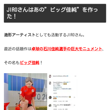
JIROさんはあの”ビッグ佳純”を作っ
た！
造形アーティスト
としても活動するJIROさん。
直近の話題作は
卓球の石川佳純選手の巨大モニュメント
、
その名も
ビッグ佳純
！