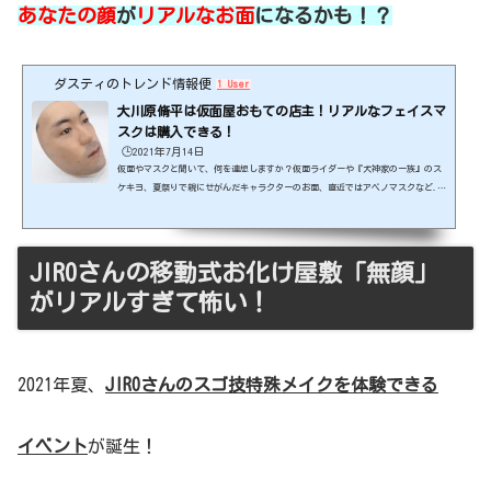
あなたの顔
が
リアルなお面
になるかも！？
ダスティのトレンド情報便
1 User
大川原脩平は仮面屋おもての店主！リアルなフェイスマ
スクは購入できる！
🕒️2021年7月14日
仮面やマスクと聞いて、何を連想しますか？仮面ライダーや『犬神家の一族』のス
ケキヨ、夏祭りで親にせがんだキャラクターのお面、直近ではアベノマスクなど...
そんな中、もしもあなたの顔そっくりの仮面が実在したら・・そんな“まさか”を
実現させてしまったのが大川原脩平(おおかわら しゅうへい)さん。今回の記事で
は、少し不気味な(?)仮面の魅力についてお届けします。出典元：https://nlab.it
media.co.jp/ スポンサーリンク (adsbygoogle = window.adsbygoogle || ).pus
JIROさんの移動式お化け屋敷「無顔」
h({});大川原脩平さんは仮面屋おもての店主！大...
がリアルすぎて怖い！
2021年夏、
JIROさんのスゴ技特殊メイクを体験できる
イベント
が誕生！