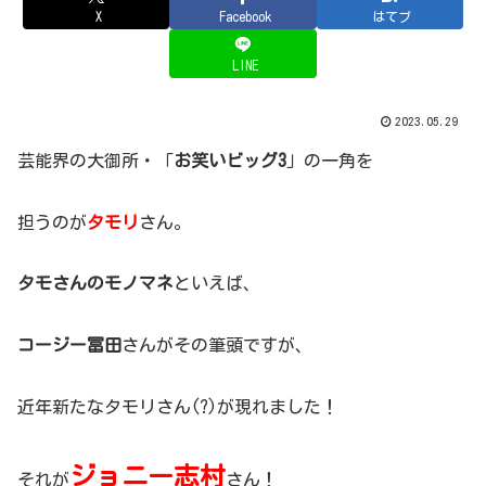
X
Facebook
はてブ
LINE
2023.05.29
芸能界の大御所・「
お笑いビッグ3
」の一角を
担うのが
タモリ
さん。
タモさんのモノマネ
といえば、
コージー冨田
さんがその筆頭ですが、
近年新たなタモリさん(?)が現れました！
ジョニー志村
それが
さん！