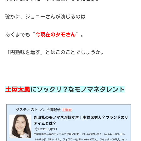
確かに、ジョニーさんが演じるのは
あくまでも“
今現在のタモさん
”。
「円熟味を増す」とはこのことでしょうか。
土屋太鳳
にソックリ？なモノマネタレント
ダスティのトレンド情報便
1 User
丸山礼のモノマネが似すぎ！実は苦労人？ブランドのリ
アイムとは？
🕒️2021年3月2日
土屋太鳳さん等のモノマネで今勢いに乗っているお笑い芸人、Youtuberの丸山礼
（もりやま れい）さん。フォロワー数はYoutube90万人、ツイッター20万人、イン