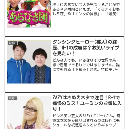
次世代のお笑い芸人を見つけることがで
きるネタ番組といえば、「ぐるナイおも
しろ荘」や「エンタの神様」、「爆笑レ
ッドカーペット」など。過去にはNHKも
「爆笑オンエアバトル」を放送していま
した。そんな中、この秋に復活を遂げる
のがあらびき団！お笑い...
ダンシングヒーロー(芸人)の経
お笑い
歴、M-1の成績は？お笑いライブ
を見たい！
どんな人でも、いきなりその世界の第一
線で活躍できるわけではありません。誰
にでもある「下積み」時代。特に争いが
キビシイお笑いの世界では長年の下積み
を経てブレイクされる方も多くいます。
そんな中、今回注目するのが、お笑いコ
ンビのダンシングヒーロー...
ZAZYはきぬえネタで注目！R-1で
お笑い
痛恨のミス！ユーミンのお気に入
り！
ピンお笑い芸人のZAZY(ざじー)さん。奇
抜な衣装から繰り出されるのは以外にも
シュールな紙芝居ネタというギャップが