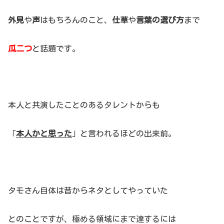
外見
や
声
はもちろんのこと、
仕草
や
言葉の選び方
まで
瓜二つ
と話題です。
本人と共演したことのあるタレントからも
「
本人かと思った
」と言われるほどの出来前。
タモさん自体は昔からネタとしてやっていた
とのことですが、極める領域にまで達するには