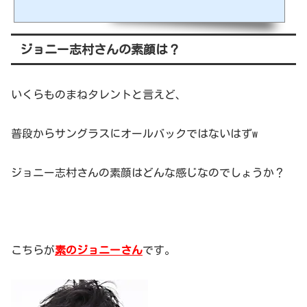
スタグラム50万人、計160万人超と、SNSで絶大な人気を誇っています！そんな丸山
礼さんについて気になる情報をまとめてみました。出典元：https://www.instagra
m.com/rei_maruyama/ スポンサーリンク (adsbygoogle = window.adsbygoogle |
| ).push({});丸山礼さんのモノマネが似すぎ！丸山さんの代名詞といえば、まず
ジョニー志村さんの素顔は？
はなんといっても土屋太鳳さんのモノマネですよね...
いくらものまねタレントと言えど、
普段からサングラスにオールバックではないはずw
ジョニー志村さんの素顔はどんな感じなのでしょうか？
こちらが
素のジョニーさん
です。