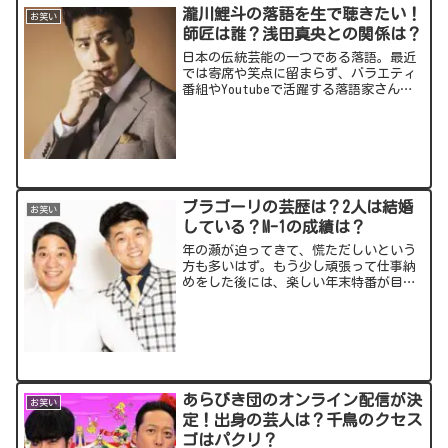
window.adsbygoogle...
瀧川鯉斗の落語を生で聴きたい！
お笑い
師匠は誰？浅田真央との関係は？
日本の伝統芸能の一つである落語。最近
では寄席や笑点に留まらず、バラエティ
番組やYoutubeで活躍する落語家さんも
増えています。中でも瀧川鯉斗(たきがわ
こいと)さんはファッション誌の表紙を飾
るほどのイケメン！噺家というイメージ
からは想像の...
ブラゴーリの芸歴は？2人は結婚
お笑い
している？M-1の成績は？
年の瀬が迫ってきて、慌ただしいという
方も多いはず。もう少し頑張って仕事納
めをした後には、楽しい年末特番が目白
押しです！大晦日に放送されるのは「ぐ
るぐるナインティナイン」の恒例企画
「おもしろ荘」！2022年ブレイク必至
(?)の若手お笑い芸人さ...
あらびき団のオンライン配信が決
お笑い
定！出身の芸人は？千鳥のクセス
ゴはパクリ？