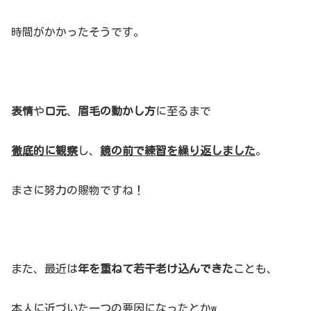
時間がかかったそうです。
表情
や
口元
、
眉毛の動かし方
に至るまで
徹底的に観察
し、
鏡の前で練習を繰り返しました
。
まさに努力の賜物ですね！
また、最近は
年を重ねて若干老け込んできた
ことも、
本人に近づいた一つの要因になったとかw