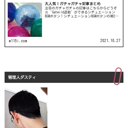
大人気！ガチャガチャ記事まとめ
注目のガチャガチャの記事はこちらからどうぞ
☆“Getwild退勤”ができるシチュエーション
BGMボタン！シチュエーションBGMボタンの第2
弾！LCC(格安航空)ピーチのガチャは行き先不明
の航空チケット！カワイイ動物がいっぱい♪彫
刻家・はしも…
2021.10.27
m115i.com
管理人ダスティ