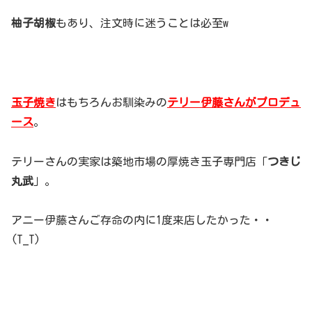
柚子胡椒
もあり、注文時に迷うことは必至w
玉子焼き
はもちろんお馴染みの
テリー伊藤さんがプロデュ
ース
。
テリーさんの実家は築地市場の厚焼き玉子専門店「
つきじ
丸武
」。
アニー伊藤さんご存命の内に1度来店したかった・・
(T_T)