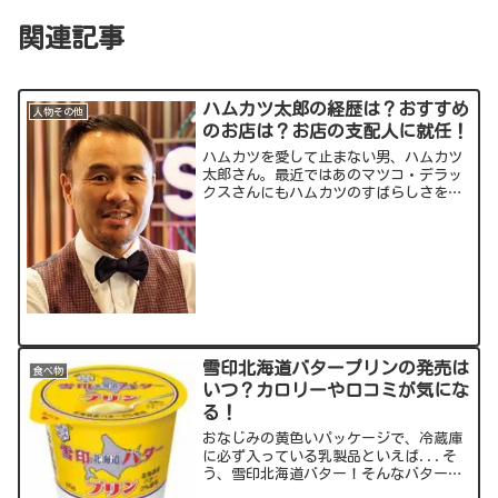
関連記事
ハムカツ太郎の経歴は？おすすめ
人物その他
のお店は？お店の支配人に就任！
ハムカツを愛して止まない男、ハムカツ
太郎さん。最近ではあのマツコ・デラッ
クスさんにもハムカツのすばらしさを伝
えています。「ハムカツで人生が変わっ
た」というハムカツ太郎さんについてご
紹介していきます。出典元：スポンサー
リンク (adsbygo...
雪印北海道バタープリンの発売は
食べ物
いつ？カロリーや口コミが気にな
る！
おなじみの黄色いパッケージで、冷蔵庫
に必ず入っている乳製品といえば...そ
う、雪印北海道バター！そんなバターが
スイーツになって生まれ変わったのが、