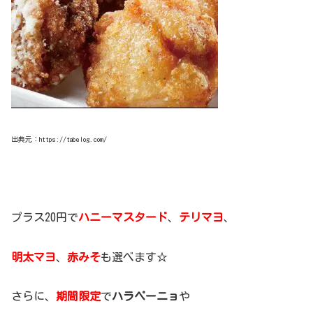
出典元：https://tabelog.com/
プラス20円で
ハニーマスタード
、
テリマヨ
、
明太マヨ
、
赤みそ
も選べます☆
さらに、
期間限定
で
ハラペーニョ
や