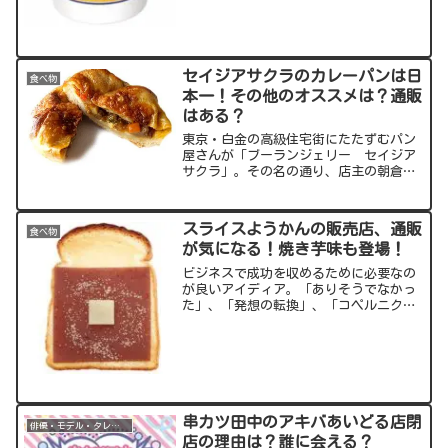
雪印北海道バタープリン！バター＋プリ
ンの至福のコラボについて、詳しくお届
けしていきます。出典元...
セイジアサクラのカレーパンは日
食べ物
本一！その他のオススメは？通販
はある？
東京・白金の高級住宅街にたたずむパン
屋さんが「ブーランジェリー セイジア
サクラ」。その名の通り、店主の朝倉誠
二さんが手がけるパンはどれも絶品！特
にイチオシのカレーパンの他、オススメ
のパンについてもご紹介していきます。
スライスようかんの販売店、通販
食べ物
出典元：スポンサーリンク...
が気になる！焼き芋味も登場！
ビジネスで成功を収めるために必要なの
が良いアイディア。「ありそうでなかっ
た」、「発想の転換」、「コペルニクス
的転回」といった、誰もがアッと驚く商
品・サービスが喜ばれます。そんな中、
和菓子界において登場したのが、スライ
スようかん！ようかんをス...
串カツ田中のアキバあいどる店閉
俳優・モデル・タレント
店の理由は？誰に会える？