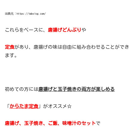
出典元：https://tabelog.com/
これらをベースに、
唐揚げどんぶり
や
定食
があり、唐揚げの味は自由に組み合わせることができ
ます。
初めての方には
唐揚げと玉子焼きの両方が楽しめる
「
からたま定食
」がオススメ☆
唐揚げ、玉子焼き、ご飯、味噌汁のセット
で