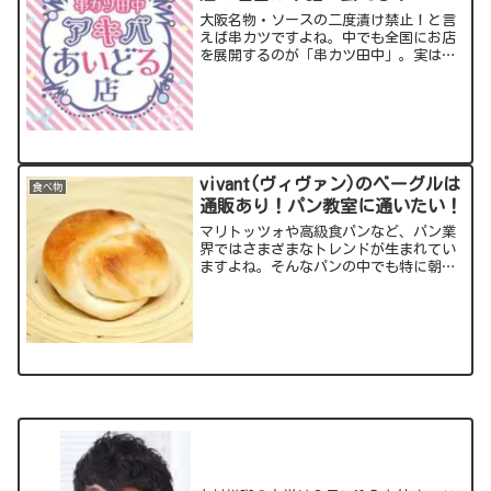
大阪名物・ソースの二度漬け禁止！と言
えば串カツですよね。中でも全国にお店
を展開するのが「串カツ田中」。実はオ
タクの聖地・秋葉原には“アイドルに会
える串カツ店”があります。今回の記事
では、串カツ＋アイドルという異色のお
店が残念ながら閉店してし...
vivant(ヴィヴァン)のベーグルは
食べ物
通販あり！パン教室に通いたい！
マリトッツォや高級食パンなど、パン業
界ではさまざまなトレンドが生まれてい
ますよね。そんなパンの中でも特に朝食
にその万能性を発揮するのがベーグル。
そのままでも、トーストしても、半分に
割って中に具を挟んでも、いろいろ楽し
むことができます。今回注...