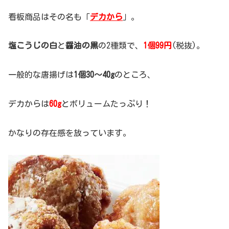
看板商品はその名も「
デカから
」。
塩こうじの白
と
醤油の黒
の2種類で、
1個99円
(税抜)。
一般的な唐揚げは
1個30～40g
のところ、
デカからは
60g
とボリュームたっぷり！
かなりの存在感を放っています。