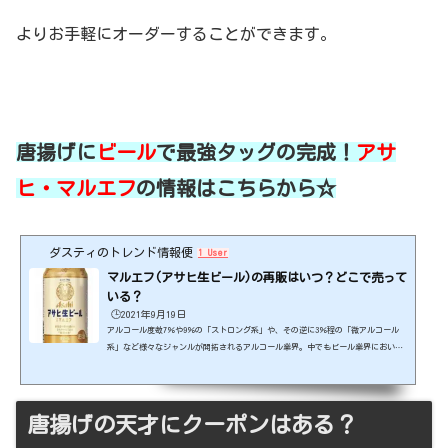
よりお手軽にオーダーすることができます。
唐揚げに
ビール
で最強タッグの完成！
アサ
ヒ・マルエフ
の情報はこちらから☆
ダスティのトレンド情報便
1 User
マルエフ(アサヒ生ビール)の再販はいつ？どこで売って
いる？
🕒️2021年9月19日
アルコール度数7％や9％の「ストロング系」や、その逆に3％程の「微アルコール
系」など様々なジャンルが開拓されるアルコール業界。中でもビール業界において
は、最近でも「ジョッキ生缶」がヒットするなど話題に事欠きません。そのアサヒ
ビールが新たに投入する缶ビール「アサヒ生ビール」(マルエフ)も注文が殺到！今
回の記事では、入手困難となっているマルエフについて情報をお届けします。出典
元：https://www.asahibeer.co.jp/ スポンサーリンク (adsbygoogle = window.
唐揚げの天才にクーポンはある？
adsbygoogle || ).push({});マルエフ(アサヒ生...