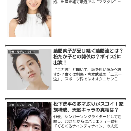
婚、出産を経て最近では“ママタレ”と
しての顔も持っています。そんな高橋さ
んについて調べたことをご紹介します。
出典元：スポンサーリンク
(adsbygoogle = wi...
藤間爽子が受け継ぐ藤間流とは？
俳優・モデル・タレント
松たか子との関係は？ボイス2に
出演！
“二刀流”と聞いて、誰を思い浮かべま
すか？古くは剣豪・宮本武蔵の「二天一
流」、スポーツ界ではオオタニサンこと
大谷翔平選手のピッチャーとバッターの
二刀流。そして、舞踊家と女優の二刀流
に挑むのが藤間爽子(ふじま さわこ)さ
ん。日本の伝統芸能を伝...
松下洸平の多才ぶりがスゴイ！家
俳優・モデル・タレント
族構成、天然キャラの真相は？
俳優、シンガーソングライターとして活
躍し、2021年からはバラエティー番組
「ぐるぐるナインティナイン」の人気コ
ーナー「グルメチキンレースごちになり