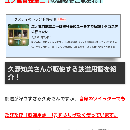
江ノ電自転車ニキ
の雄姿をご覧あれ！
ダスティのトレンド情報便
1 User
江ノ電自転車ニキは撮り鉄にユーモアで反撃！タコス店
に行きたい！
🕒️2021年8月8日
長い人生、意図せずともトラブルに巻き込まれてしまう経験は誰にでもありますよ
ね。そうした時に“禍(わざわい)を転じて福と為す”ような鮮やかな方向転換を決
められたらカッコいいもの。そんなピンチをチャンスに見事変えてしまったのが話
題の「江ノ電自転車ニキ」。今回の記事では、今注目のニキについて特集します！
出典元：https://www.instagram.com/hometacobar/ スポンサーリンク (adsbygoo
gle = window.adsbygoogle || ).push({});江ノ電自転車ニキは撮り鉄にユーモ
久野知美さんが駆使する鉄道用語を紹
アで反撃！今回の主役は“自転車ニキ”(「兄貴」の略...
介！
鉄道が好きすぎる久野さんですが、
自身のツイッターでも
たびたび「鉄道用語」(?)をさりげなく使っています。