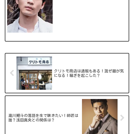
ます！」の新メンバーにも抜擢された松
下洸平（まつした こうへい）さん。今引
っ張りだこの松下さん...
クリトモ商店は通販もある！混ぜ麺が気
になる！騒ぎを起こした？
瀧川鯉斗の落語を生で聴きたい！師匠は
誰？浅田真央との関係は？