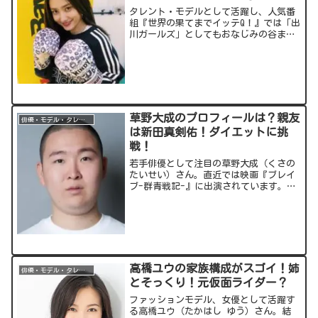
タレント・モデルとして活躍し、人気番
組『世界の果てまでイッテQ！』では「出
川ガールズ」としてもおなじみの谷まり
あさん。そんなまりあさんがNHKの『明
鏡止水』に出演されます。まりあさんは
格闘技経験があるのか？今回の記事では
気になる点についてお...
草野大成のプロフィールは？親友
俳優・モデル・タレント
は新田真剣佑！ダイエットに挑
戦！
若手俳優として注目の草野大成（くさの
たいせい）さん。直近では映画『ブレイ
ブ-群青戦記-』に出演されています。今
回は草野大成さんについてご紹介しま
す。出典元：スポンサーリンク
(adsbygoogle =
window.adsbygoogl...
高橋ユウの家族構成がスゴイ！姉
俳優・モデル・タレント
とそっくり！元仮面ライダー？
ファッションモデル、女優として活躍す
る高橋ユウ（たかはし ゆう）さん。結