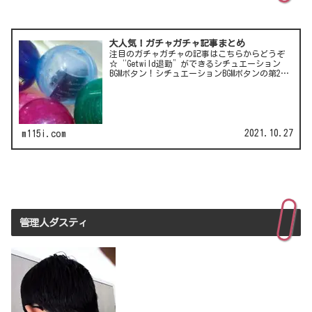
大人気！ガチャガチャ記事まとめ
注目のガチャガチャの記事はこちらからどうぞ
☆“Getwild退勤”ができるシチュエーション
BGMボタン！シチュエーションBGMボタンの第2
弾！LCC(格安航空)ピーチのガチャは行き先不明
の航空チケット！カワイイ動物がいっぱい♪彫
刻家・はしも…
2021.10.27
m115i.com
管理人ダスティ