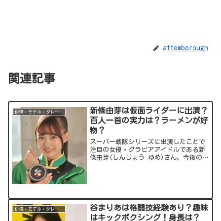
attemborough
関連記事
新條由芽は仮面ライダーに出演？
俳優・モデル・タレント
百人一首の実力は？ラーメンが好
物？
スーパー戦隊シリーズに出演したことで
注目の女優・グラビアアイドルである新
條由芽(しんじょう ゆめ)さん。今後の活
躍が期待されるホープです。今回の記事
では、そんな彼女の気になる情報につい
てお伝えします！出典元：スポンサーリ
ンク (adsbyg...
谷まりあは格闘技経験あり？趣味
俳優・モデル・タレント
はキックボクシング！身長は？