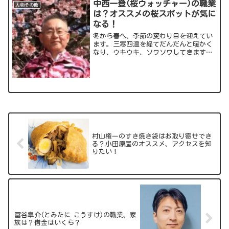
中西一登(桜ウォッチャー)の職業
人物その他
は？オススメの桜スポットが気に
なる！
冬から春へ、季節の変わり目を迎えてい
ます。三寒四温を経てだんだんと暖かく
なり、ウキウキ、ソワソワしてきますよ
ね。そして、春と言えばお花見！桜の開
花予想も気になります。そんな中、“桜
ウォッチャー”として桜前線を追いかけ
ているのが中西一登(なか...
村山権一のすき焼き袋はお取り寄せでき
る？小田原屋のオススメ、アクセスを知
りたい！
冨谷皐介(とみたに こうすけ)の職業、家
族は？借金はいくら？