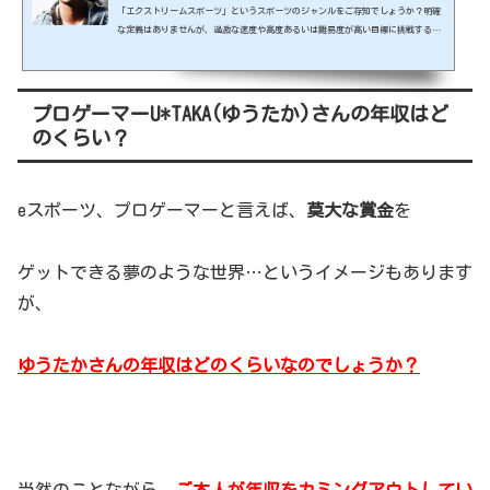
「エクストリームスポーツ」というスポーツのジャンルをご存知でしょうか？明確
な定義はありませんが、過激な速度や高度あるいは難易度が高い目標に挑戦する危
険性の高いスポーツの総称です。BMXやマウンテンバイク、フリークライミング、ス
カイダイビング、最近では街中を忍者のように飛び回るパルクールなども認知され
てきました。そんな中今回取り上げるのはトリッキング！そして日本にはこの競技
の世界チャンピオン、高梁大典(たかはし だいすけ)さんがいます！トリッキングと
プロゲーマーU*TAKA(ゆうたか)さんの年収はど
は？注目していきます。出典元：https://www.instagram...
のくらい？
eスポーツ、プロゲーマーと言えば、
莫大な賞金
を
ゲットできる夢のような世界…というイメージもあります
が、
ゆうたかさんの年収はどのくらいなのでしょうか？
当然のことながら、
ご本人が年収をカミングアウトしてい