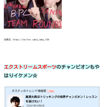
出典元：https://twitter.com/u_taka_IIDX
エクストリームスポーツ
のチャンピオンもや
はりイケメン☆
ダスティのトレンド情報便
1 User
高梁大典はトリッキングの世界チャンピオン！レッスン
を受けたい！
🕒️2021年10月6日