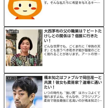
す。そんな私たちに希望を与えるキーワ
ードといえば激安！経営者の関藤竜也(せ
きとう たつや)さんが展開するクラダシ
では、なんと大手食品メーカーの商品が
最大97％オフ！今...
大西茅布の父の職業は？ビートた
人物その他
けしとの関係は？個展に行きた
い！
どんな世界でも、ごくまれに「早熟の天
才」とも言うべき若き才能が彗星のごと
く現れることがあります。アートの世界
で今注目されているのが大西茅布(おおに
し ちふ)さん。なんと、高3で岡本太郎さ
んの名を冠する賞を受賞！今回の記事で
は、まさに才能が爆...
橋本知之はファブルで岡田准一と
スポーツ
共演！彼女も柔術家？道場に通い
たい！
いつの時代も“強い男”はカッコよくて
憧れますよね。そんな中、ブラジリアン
柔術で現役最強と名高いのが橋本知之(は
しもと ともゆき)さんです。全日本選手