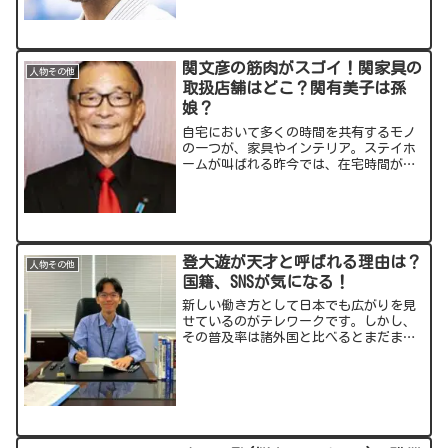
権4連覇やヨーロッパ大会優勝など、数々
の輝かしい戦歴を誇っています！今回
は、そんな橋本さんに...
関文彦の筋肉がスゴイ！関家具の
人物その他
取扱店舗はどこ？関有美子は孫
娘？
自宅において多くの時間を共有するモノ
の一つが、家具やインテリア。ステイホ
ームが叫ばれる昨今では、在宅時間が増
えたこともあり、より“いいモノ”への
関心・ニーズも高まっています。そんな
家具業界で快進撃を続けるのが、福岡発
の関家具！社長の関文彦さ...
登大遊が天才と呼ばれる理由は？
人物その他
国籍、SNSが気になる！
新しい働き方として日本でも広がりを見
せているのがテレワークです。しかし、
その普及率は諸外国と比べるとまだま
だ。そんな中、「天才プログラマー」と
して大きな注目を浴びているのが登大遊
（のぼり だいゆう）さんです。登さんと
はどのような人物なのか？...