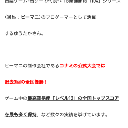
音楽ゲーム=音ゲーの代表作「
beatmania IIDX
」シリーズ
(通称：
ビーマニ
)のプロゲーマーとして活躍
するゆうたかさん。
ビーマニの制作会社である
コナミの公式大会では
過去3回の全国優勝！
ゲーム中の
最高難易度「レベル12」の全国トップスコア
を最も多く保持
、など数々の実績を挙げています。