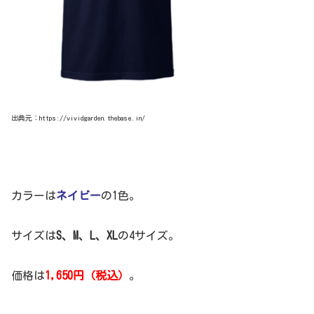
出典元：https://vividgarden.thebase.in/
カラーは
ネイビー
の1色。
サイズは
S、M、L、XL
の4サイズ。
価格は
1,650円（税込）
。