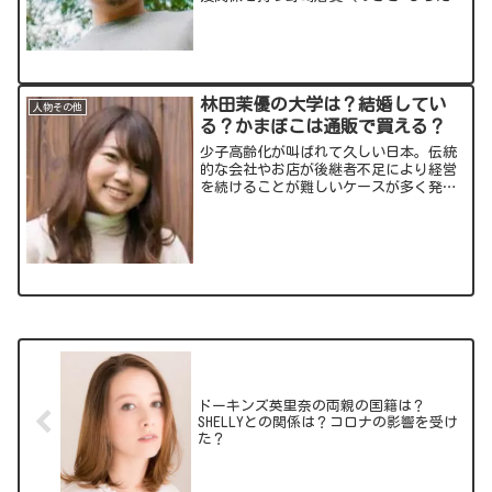
か）さん、通称”野崎くん”。”謎の一
般人””最強の一般人”との呼び名も持
っています(笑)今回はそんな野崎くんに
ついて気になる情報をお...
林田茉優の大学は？結婚してい
人物その他
る？かまぼこは通販で買える？
少子高齢化が叫ばれて久しい日本。伝統
的な会社やお店が後継者不足により経営
を続けることが難しいケースが多く発生
しています。そんな中、老舗のかまぼこ
屋の社長となったのが25歳の林田茉優
(まゆ)さん！今回の記事では、若社長の
気になる情報についてご...
ドーキンズ英里奈の両親の国籍は？
SHELLYとの関係は？コロナの影響を受け
た？