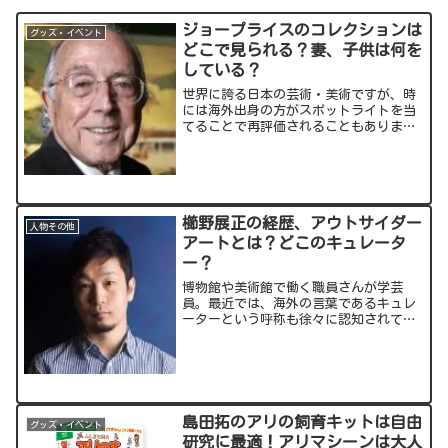
ジョープライスのコレクションは
グッズ・イベント
どこで見られる？妻、子供は何を
している？
世界に誇る日本の芸術・美術ですが、時
には海外出身の方がスポットライトを当
てることで再評価されることもありま
す。そんな一人が、江戸絵画のコレクタ
ーであるジョー・プライスさん。2023年
4月に93歳で亡くなられてしまいました
が、プライスさんによ...
櫛野展正の経歴、アウトサイダー
人物その他
アートとは？どこのキュレータ
ー？
博物館や美術館で働く職員さんが学芸
員。最近では、海外の言葉であるキュレ
ーターという呼称も徐々に認知されてい
ます。そんなキュレーターの中でも注目
したいのが櫛野展正(くしの のぶまさ)さ
ん！「アウトサイダー・キュレーター」
という何とも怪しげな(...
島田拓のアリの飼育キットは自由
グッズ・イベント
研究に最適！アリマシーンは大人