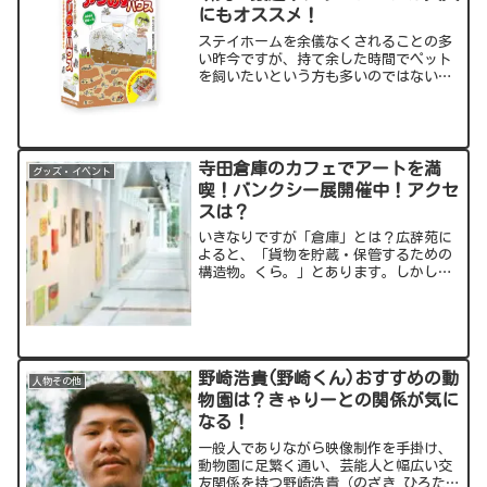
にもオススメ！
ステイホームを余儀なくされることの多
い昨今ですが、持て余した時間でペット
を飼いたいという方も多いのではないで
しょうか。そんな中、注目されるのが昆
虫のアリ！アリ探求家の島田拓(しまだ
たく)さん考案のアリの飼育キットについ
てご紹介します。出典...
寺田倉庫のカフェでアートを満
グッズ・イベント
喫！バンクシー展開催中！アクセ
スは？
いきなりですが「倉庫」とは？広辞苑に
よると、「貨物を貯蔵・保管するための
構造物。くら。」とあります。しかし、
天王洲アイルには既存の倉庫の概念を打
ち砕くスタイリッシュな倉庫がありま
す！それが寺田倉庫。ギャラリーやカフ
ェを併設し、新たな文化を創...
野崎浩貴(野崎くん)おすすめの動
人物その他
物園は？きゃりーとの関係が気に
なる！
一般人でありながら映像制作を手掛け、
動物園に足繁く通い、芸能人と幅広い交
友関係を持つ野崎浩貴（のざき ひろた