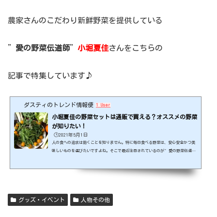
農家さんのこだわり新鮮野菜を提供している
”
愛の野菜伝道師
”
小堀夏佳
さんをこちらの
記事で特集しています♪
ダスティのトレンド情報便
1 User
小堀夏佳の野菜セットは通販で買える？オススメの野菜
が知りたい！
🕒️2021年5月1日
人の食への追求は飽くことを知りません。特に毎日食べる野菜は、安心安全かつ美
味しいものを選びたいですよね。そこで最近注目されているのが”愛の野菜伝道
師”小堀夏佳（こぼり なつか）さん。これまで知られてこなかった品種の野菜を
次々と発掘、紹介されています。そんな小堀さんおすすめの野菜についてお伝えし
ます！出典元：https://www.natsukakobori.com/ スポンサーリンク (adsbygoogl
e = window.adsbygoogle || ).push({});小堀夏佳さんの野菜セットは通販で買え
る？小堀さんおススメの野菜を手に入れる方法は？野...
グッズ・イベント
人物その他