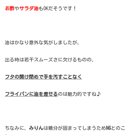
お酢
や
サラダ油
もOKだそうです！
油はかなり意外な気がしましたが、
出る時は若干スムーズさに欠けるものの、
フタの開け閉めで手を汚すことなく
フライパンに油を差せる
のは魅力的ですね♪
ちなみに、
みりん
は糖分が固まってしまうため
NG
とのこ