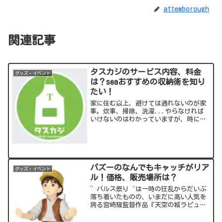
attemborough
関連記事
タスカジのサービス内容、料金
グッズ・イベント
は？seaおすすめの収納術を知り
たい！
家に住む以上、避けては通れないのが家
事。炊事、掃除、洗濯...やらなければ
いけないのはわかっていますが、時には
やる気スイッチが入らない時も(>_<)そ
んな時の強い味方が家事代行サービス！
中でも、家事代行のマッチングサービス
であるタスカジが注...
パズーのなんでもキャッチがリア
グッズ・イベント
ル！価格、販売場所は？
”バルス祭り“は一時の狂乱からだいぶ
落ち着いたものの、いまだに高い人気を
誇る宮崎駿監督作品『天空の城ラピュ
タ』。なんと2021年で映画公開から35周
年！これを記念して様々なキャンペーン