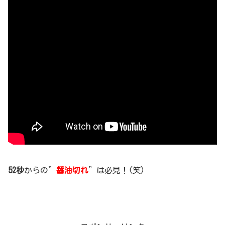
52秒
からの”
醤油切れ
”は必見！(笑)