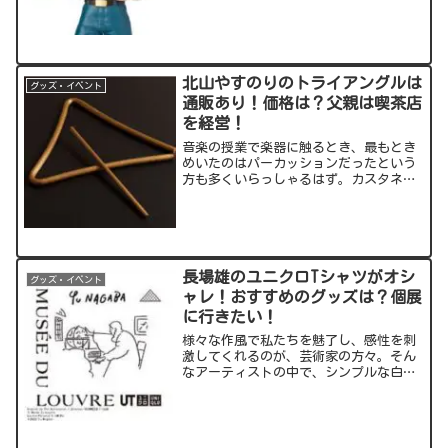
が展開されており、その中から今回特集
するのは、あの名シー...
北山やすのりのトライアングルは
グッズ・イベント
通販あり！価格は？父親は喫茶店
を経営！
音楽の授業で楽器に触るとき、最もとき
めいたのはパーカッションだったという
方も多くいらっしゃるはず。カスタネッ
ト、シンバル、マラカス、ヴィブラスラ
ップ(笑点の“ビヨヨ～ン”)などなど。
そんな中、今回注目するのはトライアン
グル♪北山靖議(やすの...
長場雄のユニクロTシャツがオシ
グッズ・イベント
ャレ！おすすめのグッズは？個展
に行きたい！
様々な作風で私たちを魅了し、感性を刺
激してくれるのが、芸術家の方々。そん
なアーティストの中で、シンプルな白と
黒の線だけで表現するのが長場雄(ながば
ゆう)さん！今回の記事では、若い世代か
ら絶大な支持を得る気鋭のアーティス
ト・長場さんの作品に...