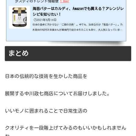
ダスティのトレンド情報便
1 User
海苔バターはカルディ、Amazonでも買える？アレンジレ
シピを知りたい！
🕒️2021年5月14日
日本の食卓に欠かせない“ご飯のお供”。中でも、注目なのが「海苔バター」。乃
木坂46の松村沙友里さんが番組内で紹介されたこともあり、大人気となっていま
す。今回は海苔バターの販売情報やレシピについてお届けします！出典元：http
s://stcousair.jp/ スポンサーリンク (adsbygoogle = window.adsbygoogle ||
).push({});海苔バターはカルディ、Amazonでも買える？海苔バターを購入した
い！という皆様のために、販売情報をご紹介します☆ 海苔バターは全国の和食を中
まとめ
心としたグルメセレクトショップの久世福商店の商...
日本の伝統的な技術を生かした商品を
展開する中川政七商店についてお届けしました。
いいモノに囲まれることで日常生活の
クオリティを一段階上げてみるのもいいかもしれません