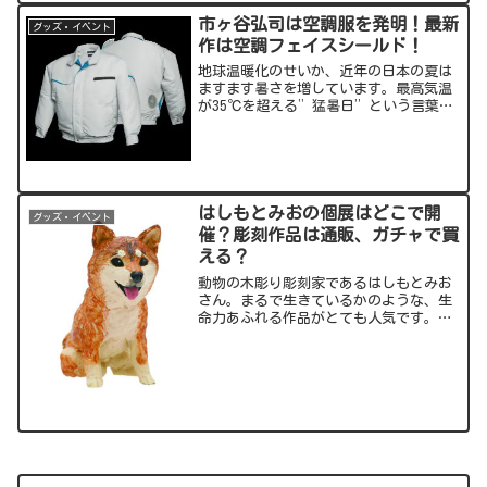
市ヶ谷弘司は空調服を発明！最新
グッズ・イベント
作は空調フェイスシールド！
地球温暖化のせいか、近年の日本の夏は
ますます暑さを増しています。最高気温
が35℃を超える”猛暑日”という言葉に
も慣れてきてしまいましたが、そんな中
過酷なのが作業現場。そこで”冷房を着
る”という発想で大成功したのが空調
服。今回の記事では、空調...
はしもとみおの個展はどこで開
グッズ・イベント
催？彫刻作品は通販、ガチャで買
える？
動物の木彫り彫刻家であるはしもとみお
さん。まるで生きているかのような、生
命力あふれる作品がとても人気です。最
近ではユニクロのヒートテックのCMにも
出演されたことで話題を呼びました。そ
んなはしもとさんの展示会や作品の入手
方法についてご紹介して...