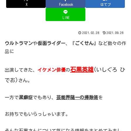
X
Facebook
はてブ
LINE
2021.02.28
2021.09.26
ウルトラマン
や
仮面ライダー
、『
ごくせん
』など数々の作
品に
石黒英雄
(
いしぐろ ひ
出演してきた、
イケメン俳優
の
でお)
さん。
一方で
潔癖症
でもあり、
芸能界随一の
掃除術
を
お持ちでもいらっしゃいます。
そんな石黒さんについて気になる情報をまとめてみまし