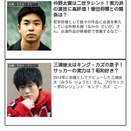
仲野太賀は二世タレント！実力派
俳優・モデル・タレント
の演技に高評価！菅田将暉との関
係は？
若手俳優として数々の作品に出演を果た
している仲野太賀（なかの たいが）さ
ん。出演作品が映画祭で受賞するなど、
高い評価を得ています。今回は仲野さん
についてご紹介していきます！出典元：
スポンサーリンク (adsbygoogle =
window...
三浦獠太はキング・カズの息子！
俳優・モデル・タレント
サッカーの実力は？昭和好き？
2019年に俳優としてデビューした三浦獠
太（みうら りょうた）さん。プロサッカ
ー界のレジェンド“キング・カズ”こと
三浦知良選手の長男として注目されてい
ます。今回はそんな三浦獠太さんについ
てご紹介していきます！出典元：スポン
サーリンク (ad...