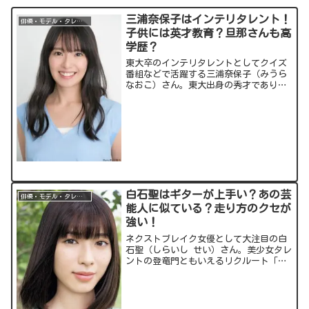
三浦奈保子はインテリタレント！
俳優・モデル・タレント
子供には英才教育？旦那さんも高
学歴？
東大卒のインテリタレントとしてクイズ
番組などで活躍する三浦奈保子（みうら
なおこ）さん。東大出身の秀才でありな
がら抜群のルックスを持ち、まさに才色
兼備ですね！私生活では2児の母親として
子育てにも奮闘中です。そんな三浦さん
について気になる情報...
白石聖はギターが上手い？あの芸
俳優・モデル・タレント
能人に似ている？走り方のクセが
強い！
ネクストブレイク女優として大注目の白
石聖（しらいし せい）さん。美少女タレ
ントの登竜門ともいえるリクルート「ゼ
クシィ」の12代目CMガールとしても出
演、可愛い笑顔がとても印象的ですよ
ね。そんな白石聖さんの気になる情報に
ついてまとめてみました...