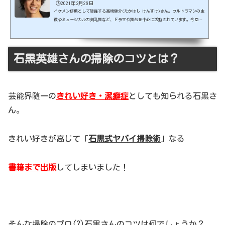
🕒️2021年3月26日
イケメン俳優として活躍する高橋健介(たかはし けんすけ)さん。ウルトラマンの主
役やミュージカル刀剣乱舞など、ドラマや舞台を中心に活動されています。今回は
高橋健介さんについて気になる情報をお届けします！出典元：https://takahashi
-kensuke.com/ スポンサーリンク (adsbygoogle = window.adsbygoogle || ).pu
sh({});高橋健介さんはイケメン俳優！2015年の『ウルトラマンX』では主人公の
「大空大地」役に大抜擢された高橋さん。 自身も子供の頃に『ウルトラマンティ
石黒英雄さんの掃除のコツとは？
ガ』や『ウルトラマンダイナ』をリアルタイ...
芸能界随一の
きれい好き・潔癖症
としても知られる石黒さ
ん。
きれい好きが高じて「
石黒式ヤバイ掃除術
」なる
書籍まで出版
してしまいました！
そんな掃除のプロ(?)石黒さんのコツは何でしょうか？