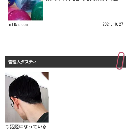
弾！LCC(格安航空)ピーチのガチャは行き先不明
の航空チケット！カワイイ動物がいっぱい♪彫
刻家・はしも…
2021.10.27
m115i.com
管理人ダスティ
今話題になっている