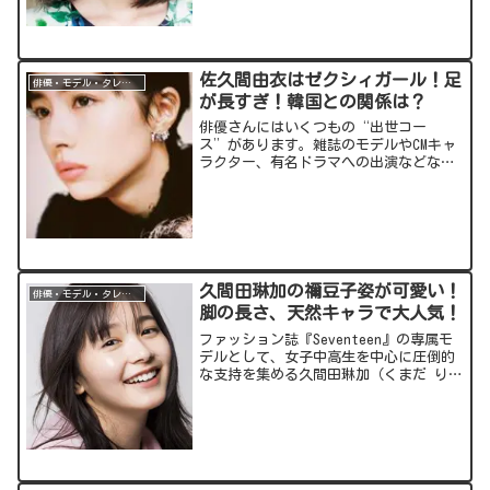
佐久間由衣はゼクシィガール！足
俳優・モデル・タレント
が長すぎ！韓国との関係は？
俳優さんにはいくつもの“出世コー
ス”があります。雑誌のモデルやCMキャ
ラクター、有名ドラマへの出演などな
ど。佐久間由衣(さくま ゆい)さんも、そ
んな出世街道をひた走っている女優さん
の一人。今回の記事では、数々の話題作
に出演してきた“さくちゃ...
久間田琳加の禰豆子姿が可愛い！
俳優・モデル・タレント
脚の長さ、天然キャラで大人気！
ファッション誌『Seventeen』の専属モ
デルとして、女子中高生を中心に圧倒的
な支持を集める久間田琳加（くまだ りん
か）さん。“りんくま”“りんくまちゃ
ん”の愛称でも愛されています。そんな
りんくまちゃんについて気になる情報を
まとめてお届け...