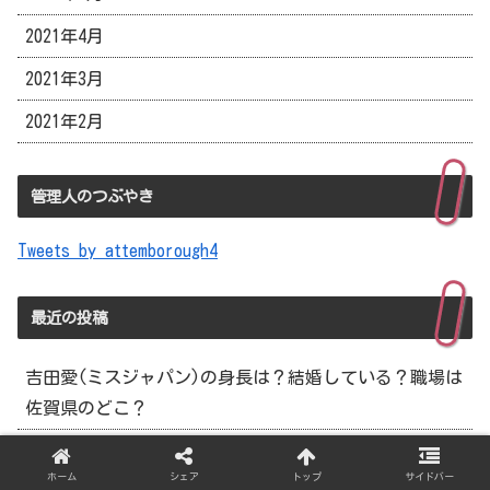
2021年4月
2021年3月
2021年2月
管理人のつぶやき
Tweets by attemborough4
最近の投稿
吉田愛(ミスジャパン)の身長は？結婚している？職場は
佐賀県のどこ？
熱海のモンブランかき氷はいつまで？値段は？オススメ
ホーム
シェア
トップ
サイドバー
を知りたい！