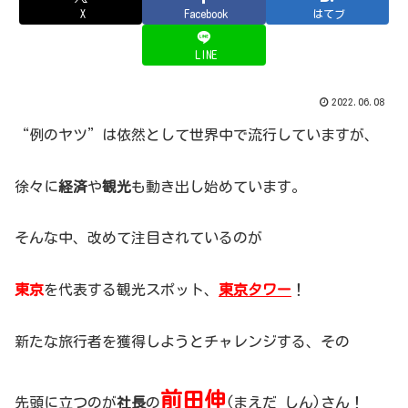
X
Facebook
はてブ
LINE
2022.06.08
“例のヤツ”は依然として世界中で流行していますが、
徐々に
経済
や
観光
も動き出し始めています。
そんな中、改めて注目されているのが
東京
を代表する観光スポット、
東京タワー
！
新たな旅行者を獲得しようとチャレンジする、その
前田伸
先頭に立つのが
社長
の
(まえだ しん)さん！