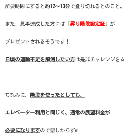
所要時間にすると
約12～13分
で登り切れるとのこと。
また、見事達成した方には「
昇り階段認定証
」が
プレゼントされるそうです！
日頃の運動不足を解消したい方
は是非チャレンジを☆
ちなみに、
階段を使ったとしても、
エレベーター利用と同じく、通常の展望料金が
必要になります
ので悪しからずw