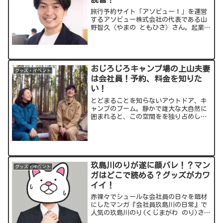
旅行予約サイト「アソビュー！」を運営
するアソビュー株式会社の代表である山
野智久（やまの ともひさ）さん。起業家
として大きな注目を集めています。今回
はそんな山野さんについてお伝えしてい
きます。出典元：スポンサーリンク
(adsbygoogle...
おじろじろキャンプ場の上山夫妻
グッズ・イベント
は会社員！予約、料金を知りた
い！
とどまることを知らないアウトドア、キ
ャンプのブーム。静かで雄大な大自然に
囲まれると、この空間をを独り占めした
い！という気持ちにもなってきますよ
ね。そんな願望を実現させてしまったの
が、上山恭平・知沙子ご夫婦。なんと山
を購入、キャンプ場を作って...
玖島川のりが遂に顔バレ！？マン
グッズ・イベント
ガはどこで読める？グッズがカワ
イイ！
赤裸々でシュールな会社員の日々を題材
にしたマンガ『会社員玖島川の日常』で
人気の玖島川のり(くじまがわ のり)さ
ん。現役のサラリーマンと漫画家の2足の