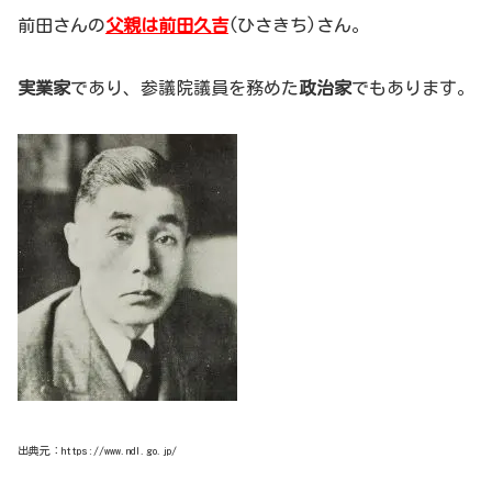
前田さんの
父親は前田久吉
(ひさきち)さん。
実業家
であり、参議院議員を務めた
政治家
でもあります。
出典元：https://www.ndl.go.jp/