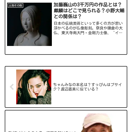
加藤巍山の3千万円の作品とは？
人物その他
麒麟はどこで見られる？小野大輔
との関係は？
日本の伝統美術といって多くの方が思い
浮かべるのが仏像彫刻。奈良や鎌倉の大
仏、東大寺南大門・金剛力士像、“イケ
メン仏像”として話題の興福寺・阿修羅
像などなど・・そんな中、現在日本のみ
ならず世界中から注目されるのが仏を掘
る彫刻家=仏師の加藤巍山...
ちゃんみなの本名は？すっぴんはブサイ
ク？渡辺直美に似ている？