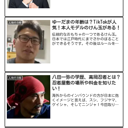
わらじを履く、謎の人物でもあります。
今回は玖島川さんの漫画、そして気にな
る素顔についてお伝え...
ゆーだまの年齢は？TikTokが人
人物その他
気！本人モデルのけん玉がある！
伝統的なおもちゃの一つであるけん玉。
日本では江戸時代にまでさかのぼること
ができるそうです。その後はルールを統
一した「競技用けん玉」がメジャーとな
りましたが、近年ではスポーツやパフォ
ーマンスとして認知されるようになりま
した。そんなけん玉のプロ...
八田一弥の学歴、高岡忍者とは？
人物その他
忍者屋敷の場所や料金を知りた
い！
海外からのインバウンドの方が日本に抱
くイメージと言えば、スシ、フジヤマ、
ゲイシャ、そしてニンジャ！今回取り上
げるのは、忍者塾の頭領を務める八田一
弥(はった かずや)さん！学習塾から忍者
塾へ、まさに忍のような転身を成功させ
た八田さんについてお...