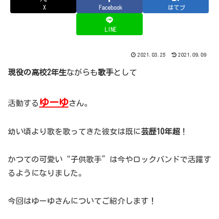
X
Facebook
はてブ
LINE
2021.03.25
2021.09.09
現役の高校2年生
ながらも
歌手
として
ゆーゆ
活動する
さん。
幼い頃より歌を歌ってきた彼女は既に
芸歴10年超
！
かつての可愛い“子供歌手”は今やロックバンドで活躍す
るようになりました。
今回はゆーゆさんについてご紹介します！