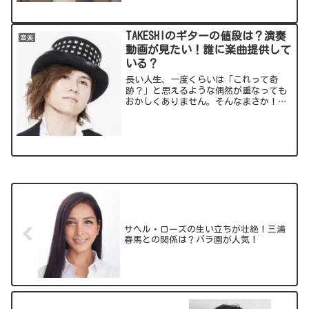
TAKESHIのギターの値段は？演奏
音楽
動画が見たい！誰に楽曲提供して
いる？
長い人生、一度くらいは「これって奇
跡？」と思えるような偶然が重なっても
おかしくありません。そんなまさか！？
な事態を体験したのがアーティストの
TAKESHI(タケシ)さん！1本のギターを巡
る壮大なストーリーに関連する、気にな
る情報をお届けしま...
サヘル・ローズの生い立ちが壮絶！三浦
春馬との関係は？バラ園が人気！