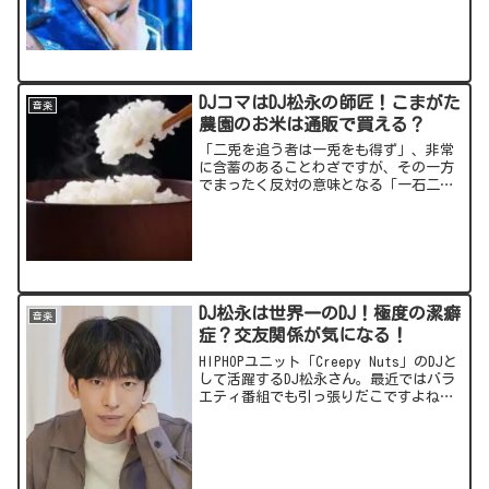
な影響力を持っています。そんな日本の
アニソンの世界進出に貢献するのがラッ
パー、ミュージシャンのm...
DJコマはDJ松永の師匠！こまがた
音楽
農園のお米は通販で買える？
「二兎を追う者は一兎をも得ず」、非常
に含蓄のあることわざですが、その一方
でまったく反対の意味となる「一石二
鳥」、「一挙両得」という言葉もありま
す。そんな2方面での活躍を見事に実現さ
せてしまったのが、DJ CO-MA(コマ)さ
ん！DJとコメ農...
DJ松永は世界一のDJ！極度の潔癖
音楽
症？交友関係が気になる！
HIPHOPユニット「Creepy Nuts」のDJと
して活躍するDJ松永さん。最近ではバラ
エティ番組でも引っ張りだこですよね。
そんなDJ松永さんについて気になる情報
をまとめてみました。出典元：スポンサ
ーリンク (adsbygoogle =...