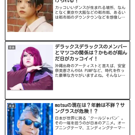
けられる！
カッコいいダンスが生まれる場所、なん
となく東京や大阪などの都市部、あるい
は都市部のダウンタウンなどを想像しま
す。安室ちゃんやDA PUMPの活躍から沖
縄というイメージもあるかも。そんな
中、福岡県の町の公民館から飛び切りの
ダンスを発信している...
デラックスデラックスのメンバー
音楽
とマツコの関係は？かもめが翔ん
だ日がカッコイイ！
沖縄出身のアーティストと言えば、安室
奈美恵さんやDA PUMPなど、時代を作っ
た豪華な方々がいますよね。そんなレジ
ェンド達の仲間入りをするかもしれない
(?)のが、パフォーマンス集団「デラック
ス×デラックス」。メンバーの総体重が
530kg！と...
motsuの現在は？年齢は不詳？サ
音楽
ングラスが危険！？
日本が世界に誇る“クールジャパン”。
その一端を担うのが日本のアニメ。オー
プニングテーマ、エンディングテーマ、
劇中歌などの「アニソン」も非常に大き