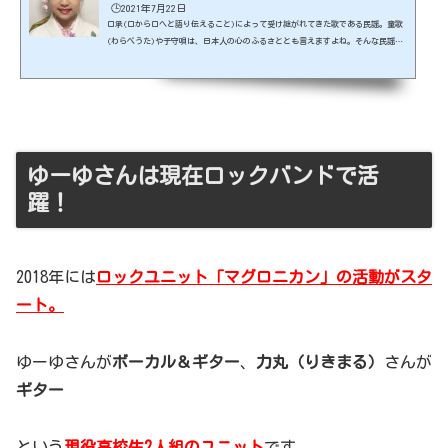
🕒️2021年7月22日
口承(口から口へと語り伝えること)によって受け継がれてきた歌である民謡。童歌
(わらべうた)や子守唄は、日本人の心のふるさととも言えますよね。そんな民謡の
全国大会で日本一の輝かしい実績を持つのが江端菜沙(えばた なずな)さん。「大人
顔負け」と称される声を持つ菜沙さんについてお伝えします。出典元：https://pr
times.jp/ スポンサーリンク (adsbygoogle = window.adsbygoogle || ).push
({});江端菜沙さんは民謡日本一の天才中学生！菜沙さんが民謡を歌い始めたのはな
んと2歳の時！小学1年生の時に全国大会に初出...
ゆーゆさんは現在ロックバンドで活
躍！
2018年には
ロックユニット「マグロニカン」の活動がスタ
ート。
ゆーゆさんが
ボーカル＆ギター
、
力丸（りきまる）
さんが
ギター
という
現役高校生2人組のユニット
です。