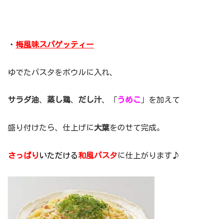
・
梅風味スパゲッティー
ゆでたパスタをボウルに入れ、
サラダ油
、
蒸し鶏
、
だし汁
、「
うめこ
」を加えて
盛り付けたら、仕上げに
大葉
をのせて完成。
さっぱり
いただける
和風パスタ
に仕上がります♪