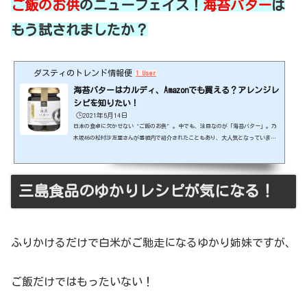
ご飯のお供
のニューフェイス！
海苔バター
は
もう試されましたか？
ダスティのトレンド情報便
1 User
海苔バターはカルディ、Amazonでも買える？アレンジレ
シピを知りたい！
🕒️2021年5月14日
日本の食卓に欠かせない“ご飯のお供”。中でも、注目なのが「海苔バター」。乃
木坂46の松村沙友里さんが番組内で紹介されたこともあり、大人気となっていま
す。今回は海苔バターの販売情報やレシピについてお届けします！出典元：http
s://stcousair.jp/ スポンサーリンク (adsbygoogle = window.adsbygoogle ||
).push({});海苔バターはカルディ、Amazonでも買える？海苔バターを購入した
い！という皆様のために、販売情報をご紹介します☆ 海苔バターは全国の和食を中
三島食品のゆかりレシピが気になる！
心としたグルメセレクトショップの久世福商店の商...
ふりかけるだけで白米がご馳走になるゆかり姉妹ですが、
ご飯だけではもったいない！