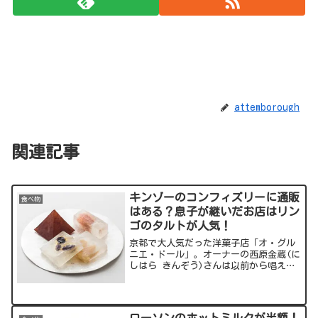
attemborough
関連記事
キンゾーのコンフィズリーに通販
食べ物
はある？息子が継いだお店はリン
ゴのタルトが人気！
京都で大人気だった洋菓子店「オ・グル
ニエ・ドール」。オーナーの西原金蔵(に
しはら きんぞう)さんは以前から唱えて
いた65歳定年を有言実行、人気真っただ
中のお店を畳んでしまいました。しか
し、その後キンゾーさんは新たなお店を
オープン！今回の記事...
ローソンのホットミルクが半額！