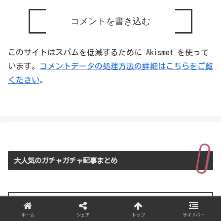
コメントを書き込む
このサイトはスパムを低減するために Akismet を使って
います。
コメントデータの処理方法の詳細はこちらをご覧
ください
。
大人気のガチャガチャ記事まとめ
大人気！ガチャガチャ記事まとめ
注目のガチャガチャの記事はこちらからどうぞ
ホーム
シェア
トップ
サイドバー
☆“Getwild退勤”ができるシチュエーション