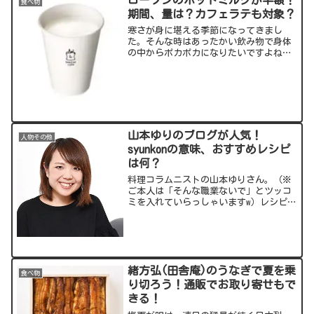
食べ物
期間、量は？カフェラテも対象？
寒さが身に堪える季節になってきまし
た。そんな時はあったかい飲み物で身体
の中からポカポカになりたいですよね。
そこで、ローソンからお得な情報が！な
んと、期間限定でホットミルクが半額
に！太っ腹なキャンペーンについてお届
けします。出典元：スポンサー...
山本ゆりのブログが人気！
人物その他
syunkonの意味、おすすめレシピ
は何？
料理コラムニストの山本ゆりさん。（※
ご本人は「そんな職業ないで」とツッコ
ミを入れていらっしゃいますw）レシピを
掲載したブログが大人気です。ツイッタ
ー、インスタグラムはともにフォロワー
数100万人超！簡単かつ美味しいレシピ
を探求する山本さんに...
緒方弘(田舎庵)のうなぎで夏を乗
食べ物
り切ろう！通販でお取り寄せもで
きる！