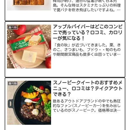
梅雨が明け、連日の猛暑が続く日本列
島。そんな時はスタミナたっぷりの料理
で夏バテを吹き飛ばしたいですよね。今
年の「土用の丑の日」は7月28日
（水）。せっかくならば奮発して、”う
なぎの神様”と称えられる田舎庵の店
アップルパイバーはどこのコンビ
食べ物
主、緒方弘さんのうなぎはいかがで...
ニで売っている？口コミ、カロリ
ーが気になる！
「食の秋」が近づいてきました。栗、き
のこ、さつまいも、ブドウ・・旬のもの
や期間限定商品も数多く出回っていま
す。そんな中、アイスの注目はアップル
パイバー！井村屋の放つ意欲作につい
て、気になる情報をお届けしていきま
す。出典元：スポンサーリンク ...
スノーピークイートのおすすめメ
食べ物
ニュー、口コミは？テイクアウト
できる？
数あるアウトドアブランドの中でも熱狂
的なファン(スノーピーカー)を生み出し
ているのがスノーピーク。価格帯は決し
てお手頃とは言えませんが、その品質の
高さと「永久保証」に代表されるサービ
スの手厚さで高い評価を得ています。そ
んなスノーピークがレス...