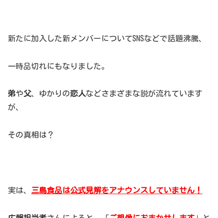
新たに加入した新メンバーについてSNSなどで話題沸騰、
一時品切れにもなりました。
弟
や
父
、ゆかりの
恋人
などさまざまな説が流れています
が、
その真相は？
実は、
三島食品は公式見解をアナウンスしていません！
広報担当者
さんによると、「
ご想像におまかせします
」と