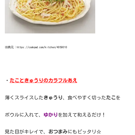
出典元：https://cookpad.com/kitchen/4059010
・
たこときゅうりのカラフルあえ
薄くスライスした
きゅうり
、食べやすく切った
たこ
を
ボウルに入れて、
ゆかり
を加えて和えるだけ！
見た目がキレイで、
おつまみ
にもピッタリ☆