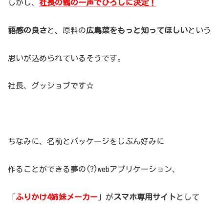
しかし、
社長の鶴の一声でひろしに決定！
語感の良さ
と、原料の
広島菜をもっと知ってほしい
という
思いが込められているそうです。
社長、グッジョブです☆
ちなみに、名前とパッケージをじぶん好みに
作ることができる夢の(?)webアプリケーション、
「
ふりかけ4姉妹メーカー
」が
スマホ専用サイト
として