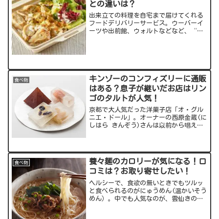
との違いは？
出来立ての料理を自宅まで届けてくれる
フードデリバリーサービス。ウーバーイ
ーツや出前館、ウォルトなどなど、“例
のヤツ”の広がりを機に、一気に身近な
ものになりましたよね。そんなデリバリ
ーに積極的に進出しているのがコンビニ
業界。中でも業界3位のロ...
キンゾーのコンフィズリーに通販
食べ物
はある？息子が継いだお店はリン
ゴのタルトが人気！
京都で大人気だった洋菓子店「オ・グル
ニエ・ドール」。オーナーの西原金蔵(に
しはら きんぞう)さんは以前から唱えて
いた65歳定年を有言実行、人気真っただ
中のお店を畳んでしまいました。しか
し、その後キンゾーさんは新たなお店を
オープン！今回の記事...
養々麺のカロリーが気になる！口
食べ物
コミは？お取り寄せしたい！
ヘルシーで、食欲の無いときでもツルッ
と食べられるのがにゅうめん(温かいそう
めん）。中でも人気なのが、雲仙きのこ
本舗の養々麺(ようようめん)です。ダイ
エット食としても重宝しそうな養々麺に