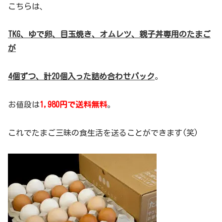
こちらは、
TKG、ゆで卵、目玉焼き、オムレツ、親子丼専用のたまご
が
4個ずつ、計20個入った詰め合わせパック
。
お値段は
1,980円で送料無料
。
これでたまご三昧の食生活を送ることができます(笑)