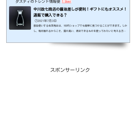
ダスティのトレンド情報便
1 User
中川政七商店の醤油差しが便利！ギフトにもオススメ！
通販で購入できる？
🕒️2021年7月3日
普段使いする生活用品は、100均ショップでも簡単に見つけることができます。しか
し、毎日触れるからこそ、質の高い、満足できるものを使ってみたいと考える方も
多いはず。そんな中で生活雑貨のセレクトショップとして便利で高品質なモノを提
供しているのが中川政七商店(なかがわまさしちしょうてん)。こだわりの雑貨に囲
まれて、ワンランク上の生活を手に入れましょう！出典元：https://www.nakagaw
a-masashichi.jp/ スポンサーリンク (adsbygoogle = window.adsbygoogle ||
).push({});中川政七商店の醤油差しが便利！日...
スポンサーリンク