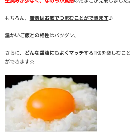
生臭みが少なく、なめらか食感
のたまごが完成しました。
もちろん、
黄身はお箸でつまむことができます
♪
温かいご飯との相性
はバツグン、
さらに、
どんな醤油にもよくマッチ
するTKGを楽しむこと
ができます☆