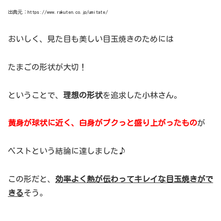
出典元：https://www.rakuten.co.jp/umitate/
おいしく、見た目も美しい目玉焼きのためには
たまごの形状が大切！
ということで、
理想の形状
を追求した小林さん。
黄身が球状に近く、白身がプクっと盛り上がったもの
が
ベストという結論に達しました♪
この形だと、
効率よく熱が伝わってキレイな目玉焼きがで
きる
そう。