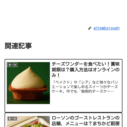
attemborough
関連記事
チーズワンダーを食べたい！賞味
食べ物
期限は？購入方法はオンラインの
み！
「ベイクド」や「レア」など様々なバリ
エーションで楽しめるスイーツがチーズ
ケーキ。中でも“発明的チーズケー
キ”と題して現在爆発的な人気を得てい
るのがチーズワンダー(CHEESE
WONDER)。その魅力と購入までの狭き門
(!)について解説して...
ローソンのゴーストレストランの
食べ物
店舗、メニューは？まちかど厨房