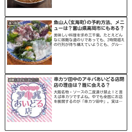
ついてご紹介します！出典元：スポンサ
ーリンク (adsb...
魚山人(玄海町)の予約方法、メニ
食べ物
ューは？富山県高岡市にもある？
美味しい料理を求め三千里。たとえどん
なに困難な道のりであっても、2時間超え
の行列が待ち構えていようとも、グルメ
のためならば諦めない。人の業とは深い
もの...そんな方にとってもハードルの
高い食堂が佐賀県にあります。魚山人(ぎ
ょさんじん)はなん...
串カツ田中のアキバあいどる店閉
俳優・モデル・タレント
店の理由は？誰に会える？
大阪名物・ソースの二度漬け禁止！と言
えば串カツですよね。中でも全国にお店
を展開するのが「串カツ田中」。実はオ
タクの聖地・秋葉原には“アイドルに会
える串カツ店”があります。今回の記事
では、串カツ＋アイドルという異色のお
店が残念ながら閉店してし...